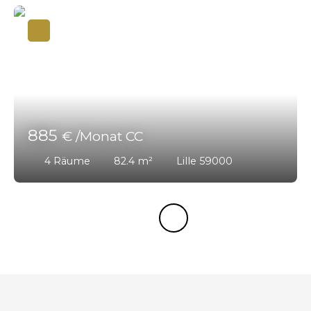
885
€ /Monat CC
4
Räume
82.4
m²
Lille 59000