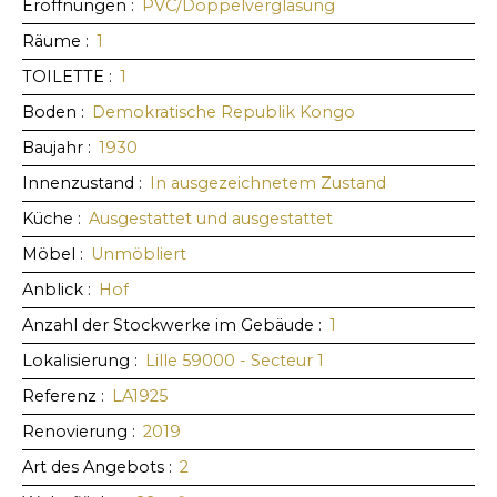
Eröffnungen
:
PVC/Doppelverglasung
Räume
:
1
TOILETTE
:
1
Boden
:
Demokratische Republik Kongo
Baujahr
:
1930
Innenzustand
:
In ausgezeichnetem Zustand
Küche
:
Ausgestattet und ausgestattet
Möbel
:
Unmöbliert
Anblick
:
Hof
Anzahl der Stockwerke im Gebäude
:
1
Lokalisierung
:
Lille 59000 - Secteur 1
Referenz
:
LA1925
Renovierung
:
2019
Art des Angebots
:
2