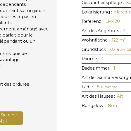
Gesundheitspflege
:
Ka
indépendants.
 donnant sur un jardin
Lokalisierung
:
Marcq-
 pour les repas en
Referenz
:
LM420
fants.
tièrement aménagé avec
Art des Angebots
:
2
e parfait pour le
Wohnfläche
:
122
m²
indépendant ou un
Grundstück
:
02 a 34 c
 ainsi que de
Räume
:
4
 avantage
l.
Badezimmer
:
1
Art der Sanitärversorg
nt des ordures
Lädt
:
18
€ /Monat
Art des Hauses
:
Alt
Bungalow
:
Non
Sie eine
ail