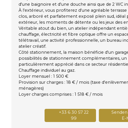
d'une baignoire et d'une douche ainsi que de 2 WC 
À l'extérieur, vous profiterez d'une agréable terrasse
clos, arboré et parfaitement exposé plein sud, idéal
extérieur, les moments de détente ou les jeux des en
Véritable atout du bien, un atelier indépendant en
chauffage, électricité et fibre optique offre un espac
télétravail, une activité professionnelle, un bureau 
atelier créatif.
Côté stationnement, la maison bénéficie d'un garage
possibilités de stationnement complémentaires, un
particulièrement apprécié dans ce secteur résidentie
Chauffage individuel au gaz.
Loyer mensuel : 1 500 €
Provision sur charges : 18 € / mois (taxe d'enlèveme
ménagères)
Loyer charges comprises : 1 518 € / mois
+33 6 30 57 22
Senden 
99
E-M