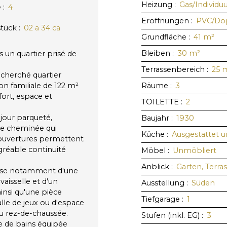
Heizung
:
Gas/Individ
e
:
4
Eröffnungen
:
PVC/Dop
tück
:
02 a 34 ca
Grundfläche
:
41
m²
Bleiben
:
30
m²
s un quartier prisé de
Terrassenbereich
:
25
recherché quartier
n familiale de 122 m²
Räume
:
3
nfort, espace et
TOILETTE
:
2
éjour parqueté,
Baujahr
:
1930
ue cheminée qui
Küche
:
Ausgestattet u
 ouvertures permettent
agréable continuité
Möbel
:
Unmöbliert
Anblick
:
Garten, Terra
pose notamment d'une
vaisselle et d'un
Ausstellung
:
Süden
ainsi qu'une pièce
Tiefgarage
:
1
lle de jeux ou d'espace
u rez-de-chaussée.
Stufen (inkl. EG)
:
3
e de bains équipée