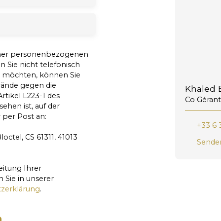
iner personenbezogenen
Sie nicht telefonisch
n möchten, können Sie
nwände gegen die
Khaled B
rtikel L223-1 des
Co Gérant
hen ist, auf der
 per Post an:
+33 6 
octel, CS 61311, 41013
Senden
eitung Ihrer
Sie in unserer
zerklärung
.