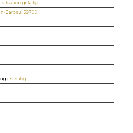
nalisation gefällig
en-Baroeul 59700
a
ung
:
Gefällig