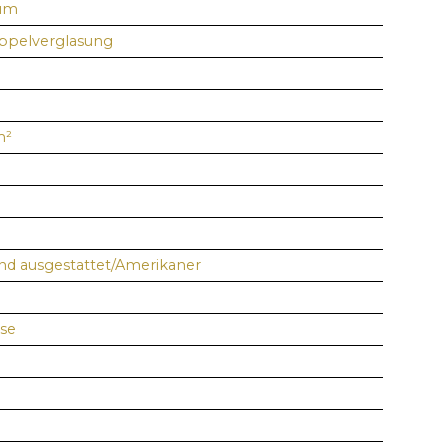
uum
pelverglasung
m²
nd ausgestattet/Amerikaner
sse