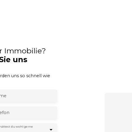
er Immobilie?
Sie uns
erden uns so schnell wie
me
lefon
hättest du wohl gerne