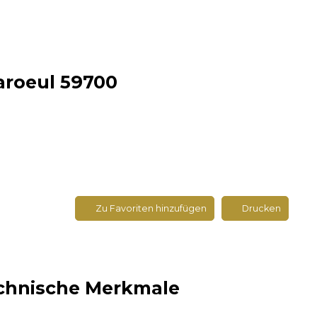
Baroeul 59700
Zu Favoriten hinzufügen
Drucken
chnische Merkmale