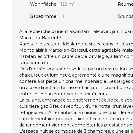
Wohnfläche
:
122
m²
Räum
Badezimmer
:
1
Grunds
À la recherche d'une maison familiale avec jardin dan
Marcq-en-Barœul ?
Rare sur le secteur ! Idéalement située dans le très 
Montplaisir à Marcq-en-Barœul, cette agréable maiso
habitables offre un cadre de vie privilégié, alliant co
fonctionnalité.
Dès l'entrée, vous serez séduits par un beau salon-s
chaleureux et lumineux, agrémenté d'une magnifiq
confère à la pièce un charme indéniable. Les larges
un accès direct à la terrasse et au jardin, créant une 
entre les espaces intérieurs et extérieurs.
La cuisine, aménagée et entièrement équipée, dis
cuisinière gaz 5 feux avec four, d'une hotte, d'un lave-
réfrigérateur. Attenantes à la cuisine, une buanderie 
supplémentaire pouvant faire office de bureau, de sa
de rangement viennent compléter les prestations d
L'espace nuit se compose de 3 chambres, d'une sall