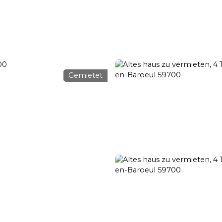
ansaktion
Verleih
Vermietungsmanagement
Renovierun
Gemietet