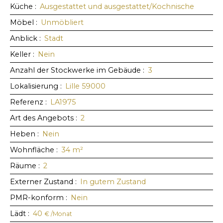
Küche
:
Ausgestattet und ausgestattet/Kochnische
Möbel
:
Unmöbliert
Anblick
:
Stadt
Keller
:
Nein
Anzahl der Stockwerke im Gebäude
:
3
Lokalisierung
:
Lille 59000
Referenz
:
LA1975
Art des Angebots
:
2
Heben
:
Nein
Wohnfläche
:
34
m²
Räume
:
2
Externer Zustand
:
In gutem Zustand
PMR-konform
:
Nein
Lädt
:
40
€ /Monat