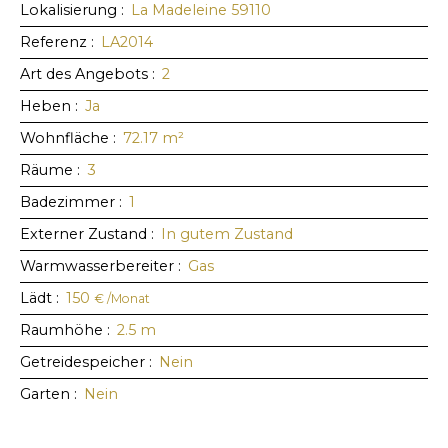
Lokalisierung
:
La Madeleine 59110
Referenz
:
LA2014
Art des Angebots
:
2
Heben
:
Ja
Wohnfläche
:
72.17
m²
Räume
:
3
Badezimmer
:
1
Externer Zustand
:
In gutem Zustand
Warmwasserbereiter
:
Gas
Lädt
:
150
€ /Monat
Raumhöhe
:
2.5
m
Getreidespeicher
:
Nein
Garten
:
Nein