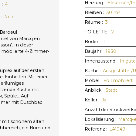
Heizung
:
Elektrisch/I
e
:
4
Bleiben
:
30
m²
:
Nein
Räume
:
3
TOILETTE
:
2
 Baroeul
iertel von Marcq en
Boden
:
1
sson". In dieser
ig möblierte 4-Zimmer-
Baujahr
:
1930
Innenzustand
:
In gut
plex auf der ersten
Küche
:
Ausgestattet/
 Einheiten. Mit einer
Möbel
:
Voll möbliert
geräumiges
nzende Küche mit
Anblick
:
Stadt
, Spüle… Auf
Keller
:
Ja
zimmer mit Duschbad
Anzahl der Stockwerk
Lokalisierung
:
Marcq-
r mit schönem alten
bereich, ein Büro und
Referenz
:
LA1949