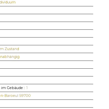
ndividuum
em Zustand
Unabhängig
e im Gebäude
:
1
en-Baroeul 59700