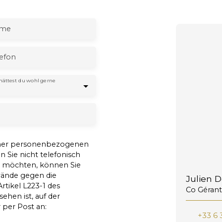
me
lefon
hättest du wohl gerne
iner personenbezogenen
Sie nicht telefonisch
n möchten, können Sie
nwände gegen die
Julien 
rtikel L223-1 des
Co Gérant
hen ist, auf der
 per Post an:
+33 6 