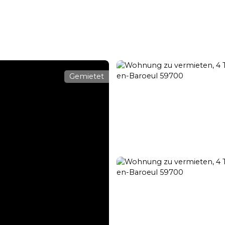
ansaktion
Verleih
Vermietungsmanagement
Renovierun
Gemietet