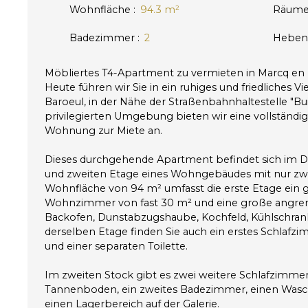
Wohnfläche
:
94.3
m²
Räum
Badezimmer
:
2
Heben
Möbliertes T4-Apartment zu vermieten in Marcq en
Heute führen wir Sie in ein ruhiges und friedliches V
Baroeul, in der Nähe der Straßenbahnhaltestelle "Bui
privilegierten Umgebung bieten wir eine vollständ
Wohnung zur Miete an.
Dieses durchgehende Apartment befindet sich im Du
und zweiten Etage eines Wohngebäudes mit nur zwei
Wohnfläche von 94 m² umfasst die erste Etage ein 
Wohnzimmer von fast 30 m² und eine große angre
Backofen, Dunstabzugshaube, Kochfeld, Kühlschrank
derselben Etage finden Sie auch ein erstes Schlaf
und einer separaten Toilette.
Im zweiten Stock gibt es zwei weitere Schlafzimme
Tannenboden, ein zweites Badezimmer, einen Wasch
einen Lagerbereich auf der Galerie.