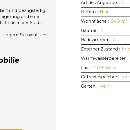
Art des Angebots
:
2
iert und bezugsfertig.
Heben
:
Nein
r Lagerung und eine
Wohnfläche
:
94.3
m²
ahrrad in der Stadt.
Räume
:
4
zögern Sie nicht, uns
Badezimmer
:
2
Externer Zustand
:
In 
bilie
Warmwasserbereiter
:
Lädt
:
40
€ /Monat
Getreidespeicher
:
Nei
Garten
:
Nein