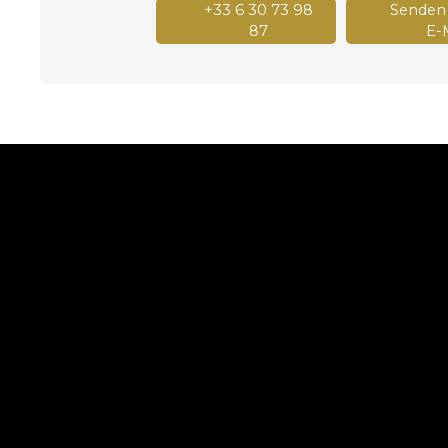
+33 6 30 73 98
Senden 
87
E-M