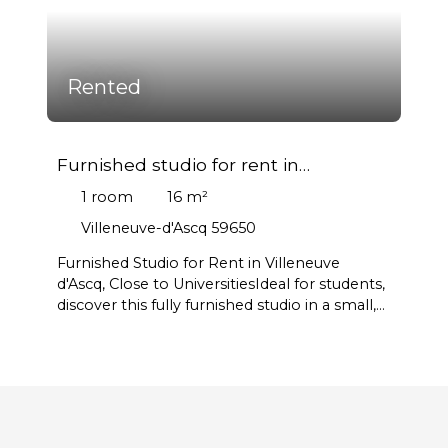
Rented
Furnished studio for rent in
Villeneuve d'Ascq
1
room
16
m²
Villeneuve-d'Ascq 59650
Furnished Studio for Rent in Villeneuve
d'Ascq, Close to UniversitiesIdeal for students,
discover this fully furnished studio in a small,
quiet building with only 4 units. Located in
Villeneuve d'Ascq, in the La Poste
neighborhood, this furnished studio is in a
safe and quiet area, close to all amenities.
Near the metro, it allows quick access to Lille
1 and Lille 3 universities. This studio is spread