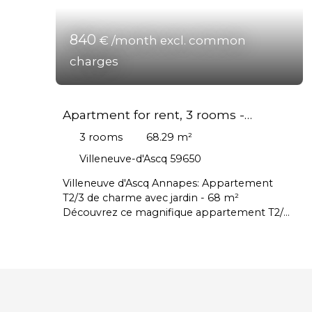
840
€ /month excl. common
charges
Apartment for rent, 3 rooms -
Villeneuve-d'Ascq 59650
3
rooms
68.29
m²
Villeneuve-d'Ascq 59650
Villeneuve d'Ascq Annapes: Appartement
T2/3 de charme avec jardin - 68 m²
Découvrez ce magnifique appartement T2/3
de 68 m², au rez de chaussée au d'un
immeuble ancien de 1930, en excellent état
technique. Ce bien bénéficie d'un
emplacement privilégié à proximité du
métro desservant l'université de Pont de Bois
et la cité scientifique. Sa surface confortable