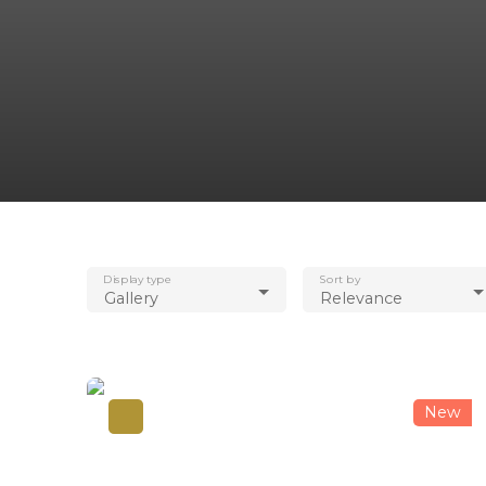
Display type
Sort by
Gallery
Relevance
New