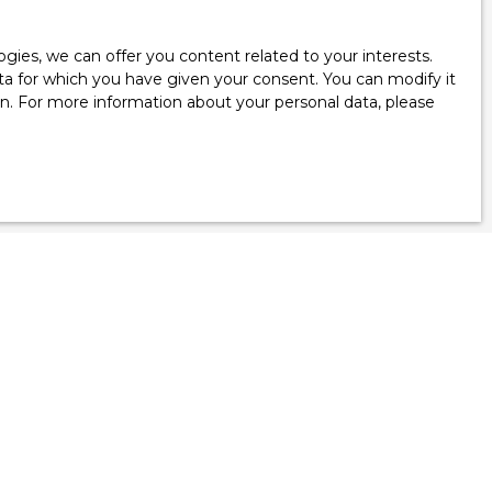
ies, we can offer you content related to your interests.
data for which you have given your consent. You can modify it
see our
privacy
ion. For more information about your personal data, please
Information
Blog
Our fees
Legal
Privacy Policy