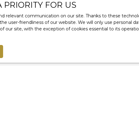
A PRIORITY FOR US
Company, Service Bloctel, CS 61311, 41013 BLOIS CEDEX.
d relevant communication on our site. Thanks to these technolog
 the user-friendliness of our website. We will only use personal 
nformation on the processing of your personal data, please 
 our site, with the exception of cookies essential to its operat
Receive notifications
I am an owner
Estimate your property
Vendre avec nous
Seller login
Rental management