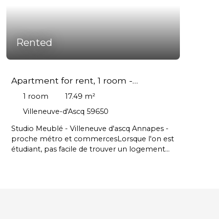
Rented
Apartment for rent, 1 room -
Villeneuve-d'Ascq 59650
1
room
17.49
m²
Villeneuve-d'Ascq 59650
Studio Meublé - Villeneuve d'ascq Annapes -
proche métro et commercesLorsque l'on est
étudiant, pas facile de trouver un logement
décent à un prix abordable. L'agence
Centaure immobilier vous a heureusement
déniché ce coquet studio situé dans le
quartier de Annapes à Villeneuve d'Ascq.
Idéalement situé à proximité de nombreux
commerces (boulangerie, boucherie,