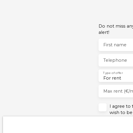
en fait un bien idéal pour des étudiants, ou
même un couple avec enfant!
Cet appartement traversant bénéficie d'une
lumière naturelle agréable et d'une excellent
orientation. Il offre un spacieux séjour de 35
Do not miss any
m², parfait pour des moments conviviaux. La
alert!
cuisine américaine aménagée et équipée,
ouverte sur le séjour, est un véritable atout
First name
pour les amateurs de bons plats. Les deux
chambres paisibles et de belle dimension,
Telephone
vous promettent des nuits reposantes. La
salle de bains moderne avec douche
Type of offer
italienne, baignoire, vasque ainsi que les WC
For rent
indépendants complètent ce bien.
Un des points forts de cet appartement est
Max rent (€/
son accès à un jardin privatif de 75 m², un
véritable havre de paix en plein cœur de la
I agree to
ville et doté d'un abris de jardin vous
wish to be
permettant de stocker outils, tondeuse, vélos
of charge 
et autres accessoires. Profitez des soirées
L223-1 of 
d'été en terrasse, avec une vue imprenable
to:
sur le jardin. L'appartement est équipé de