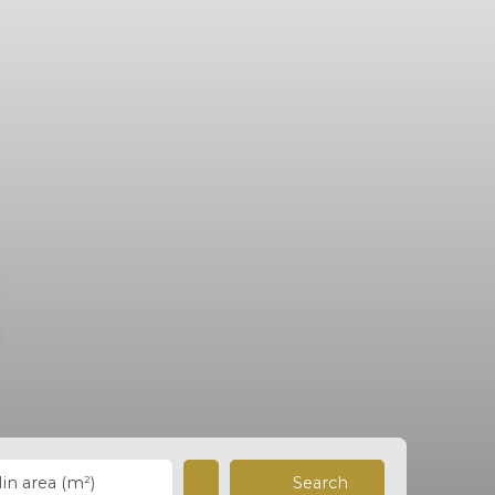
Search
in area (m²)