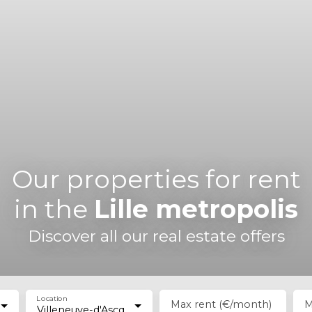
Our properties for rent
in the
Lille metropolis
Discover all our real estate offers
Location
Max rent (€/month)
M
Villeneuve-d'Ascq (59650)