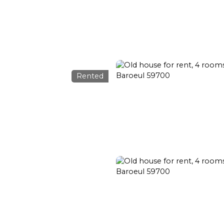
Transaction
Rental
Rental management
Renovation
Rented