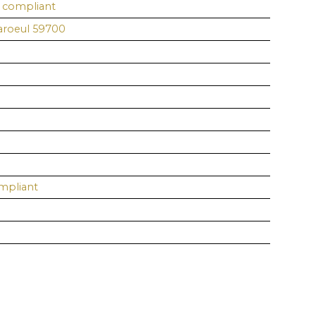
s compliant
aroeul 59700
mpliant