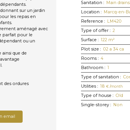
Sanitation
:
Main drain
indépendants.
 donnant sur un jardin
Location
:
Marcq-en-B
 pour les repas en
Reference
:
LM420
fants.
tièrement aménagé avec
Type of offer
:
2
e parfait pour le
Surface
:
122
m²
indépendant ou un
Plot size
:
02 a 34 ca
 ainsi que de
Rooms
:
4
 avantage
l.
Bathroom
:
1
Type of sanitation
:
Co
nt des ordures
Utilities
:
18
€ /month
Type of house
:
Old
Single-storey
:
Non
n email