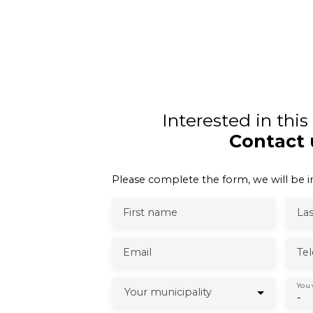
Interested in thi
Contact 
Please complete the form, we will be in
First name
La
Email
Te
You 
Your municipality
-