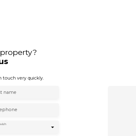
s property?
us
 touch very quickly.
st name
lephone
wish