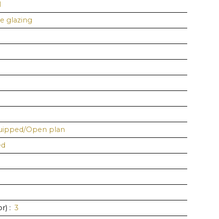
l
e glazing
quipped/Open plan
ed
or)
:
3