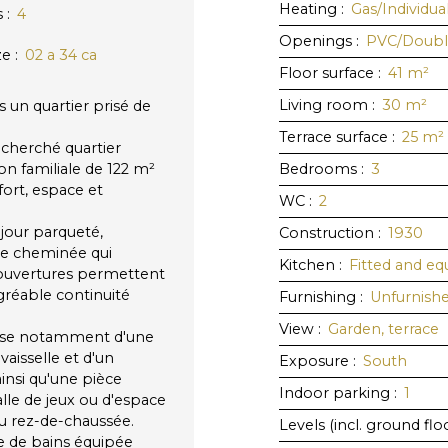
Heating
:
Gas/Individua
s
:
4
Openings
:
PVC/Doubl
ze
:
02 a 34 ca
Floor surface
:
41
m²
Living room
:
30
m²
s un quartier prisé de
Terrace surface
:
25
m²
recherché quartier
n familiale de 122 m²
Bedrooms
:
3
nfort, espace et
WC
:
2
éjour parqueté,
Construction
:
1930
ue cheminée qui
Kitchen
:
Fitted and e
 ouvertures permettent
agréable continuité
Furnishing
:
Unfurnish
View
:
Garden, terrace
pose notamment d'une
vaisselle et d'un
Exposure
:
South
ainsi qu'une pièce
Indoor parking
:
1
lle de jeux ou d'espace
u rez-de-chaussée.
Levels (incl. ground flo
e de bains équipée