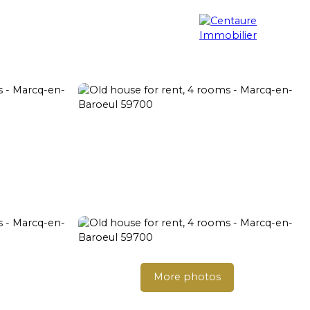
Property search
Blog
Contact
More photos