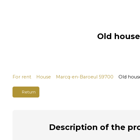
Old house
For rent
House
Marcq-en-Baroeul 59700
Old hous
Return
Description
of the pr