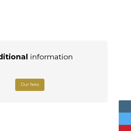
itional
information
Our fees