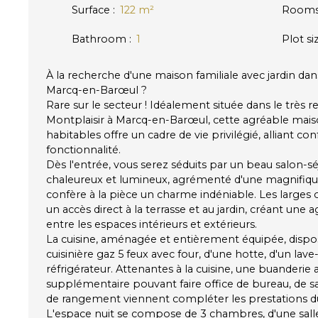
Surface
:
122
m²
Room
Bathroom
:
1
Plot si
À la recherche d'une maison familiale avec jardin dan
Marcq-en-Barœul ?
Rare sur le secteur ! Idéalement située dans le très 
Montplaisir à Marcq-en-Barœul, cette agréable maiso
habitables offre un cadre de vie privilégié, alliant co
fonctionnalité.
Dès l'entrée, vous serez séduits par un beau salon-s
chaleureux et lumineux, agrémenté d'une magnifiq
confère à la pièce un charme indéniable. Les larges
un accès direct à la terrasse et au jardin, créant une 
entre les espaces intérieurs et extérieurs.
La cuisine, aménagée et entièrement équipée, dis
cuisinière gaz 5 feux avec four, d'une hotte, d'un lave-
réfrigérateur. Attenantes à la cuisine, une buanderie 
supplémentaire pouvant faire office de bureau, de sa
de rangement viennent compléter les prestations d
L'espace nuit se compose de 3 chambres, d'une sall