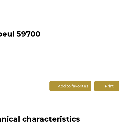
oeul 59700
Add to favorites
Print
nical characteristics