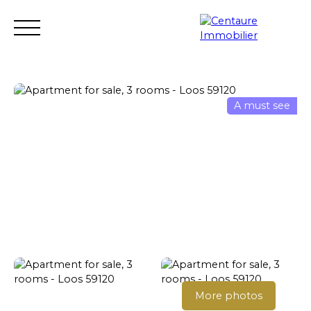
A must see
Transaction
Rental
Rental management
Renovation
Estimate
Seller login
More photos