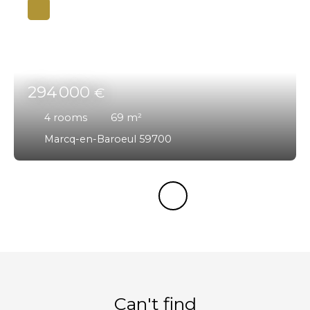
294 000
€
4
rooms
69
m²
Marcq-en-Baroeul 59700
Can't find