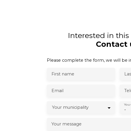
Interested in thi
Contact 
Please complete the form, we will be in
First name
La
Email
Te
You 
Your municipality
-
Your message