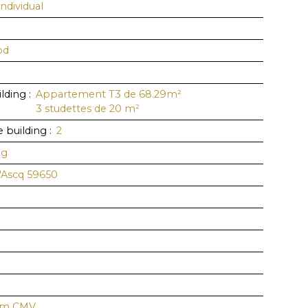
Individual
od
lding
:
Appartement T3 de 68.29m²
3 studettes de 20 m²
e building
:
2
ng
d'Ascq 59650
eam CMV