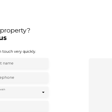
s property?
us
 touch very quickly.
st name
lephone
wish