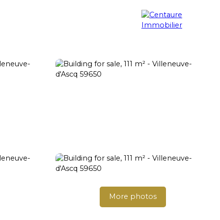
Property search
Blog
Contact
More photos