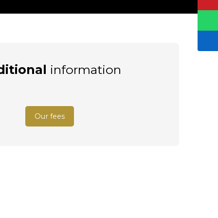
itional
information
Our fees