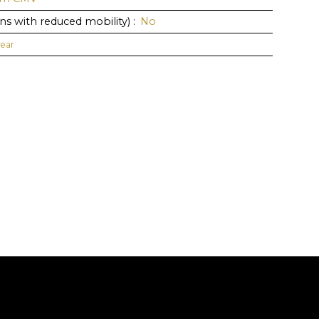
s with reduced mobility)
:
No
year