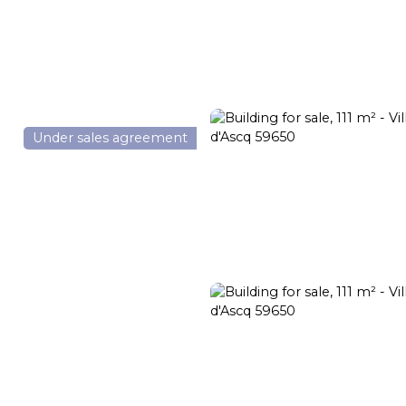
Transaction
Rental
Rental management
Renovation
Under sales agreement