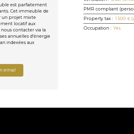
uble est parfaitement
PMR compliant (person
iants. Cet immeuble de
r un projet mixte
Property tax
:
1 500
€ /
ement locatif aux
Occupation
:
Yes
 nous contacter via la
es annuelles d'énergie
 an indexées aux
n email