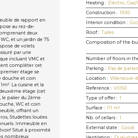
Heating
:
Electric, Gas/
Construction
:
1930
euble de rapport en
Interior condition
:
Go
mpose au rez-de-
Roof
:
Tuiles
comprenant deux
 WC, et un jardin de 75
Composition of the bui
spose de volets
assuré par une
Number of floors in th
ique incluant VMC et
nnent compléter cet
Parking
:
Pas de parki
 premier étage se
e douche et coin
Location
:
Villeneuve-
m². La cuisine et la
Reference
:
VI050
deuxième étage (cet
 le palier du 2ème
Type of offer
:
1
douche, WC et coin
Surface
:
111
m²
meublé, offrant un
ros, Studettes louées
Nb. of cellars
:
1
annuels. Immeuble en
External state
:
Good
oir! Situé à proximité
t des nombreux
Ventilation
:
Dual-str