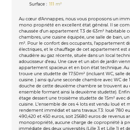
Surface
:
111
m²
Au cœur d'Annappes, nous vous proposons un imm
mono propriété en excellent état général. Il se co
chaussée d'un appartement T3 de 63m² habitable 
chambres, une cuisine équipée, une salle de bain, un
m². Pour le confort des occupants, l'appartement di
électriques, et le chauffage de cet appartement est 
chaudière au gaz récente, située dans un local techn
adoucisseur d'eau. Une cave et un abri de jardin vie
appartement spacieux et en bon état technique. Au
trouve une studette de 17.50m² (incluant WC, salle d
cuisine. ) ainsi qu'une seconde chambre avec WC de 11
douche de cette deuxième chambre se trouvent au 
ensemble formant ainsi la deuxième studette). Enfin,
étage dessert une troisième studette de 15m² avec 
cuisine. L'ensemble de ces 4 lots est vendu loué et 
rendement immédiat et sans travaux.T3: loué 780 eu
490,420 et 450 euros, soit 25680 euros de revenus 
monopropriété, aucune charge de copropriété à prév
immédiate des deux universités (Lille 3 et Lille 1) e