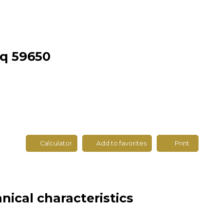
scq 59650
Calculator
Add to favorites
Print
nical characteristics