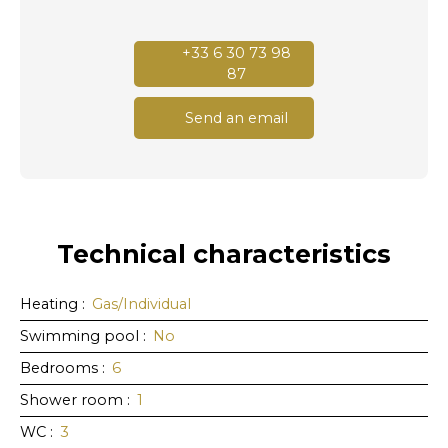
+33 6 30 73 98
87
Send an email
Technical characteristics
Heating
:
Gas/Individual
Swimming pool
:
No
Bedrooms
:
6
Shower room
:
1
WC
:
3