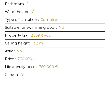
Bathroom
:
1
Water heater
:
Gas
Type of sanitation
:
Compliant
Suitable for swimming pool
:
No
Property tax
:
2 359
€ /year
Ceiling height
:
3.2
m
Attic
:
No
Price
:
760 000
€
Life annuity price
:
760 000
€
Garden
:
Yes