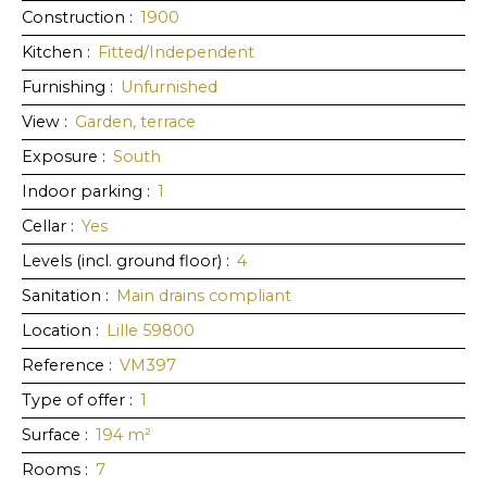
Construction
:
1900
Kitchen
:
Fitted/Independent
Furnishing
:
Unfurnished
View
:
Garden, terrace
Exposure
:
South
Indoor parking
:
1
Cellar
:
Yes
Levels (incl. ground floor)
:
4
Sanitation
:
Main drains compliant
Location
:
Lille 59800
Reference
:
VM397
Type of offer
:
1
Surface
:
194
m²
Rooms
:
7