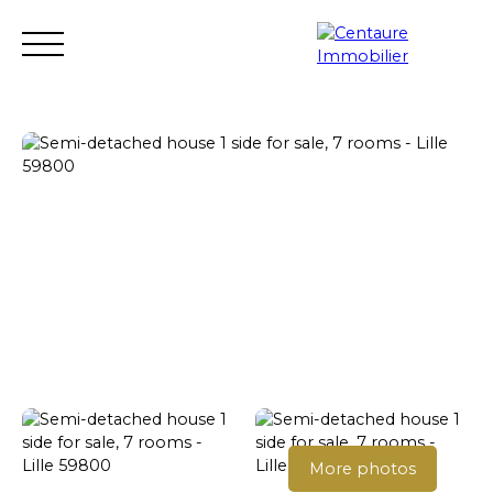
Transaction
Rental
Rental management
Renovation
Estimate
Seller login
More photos