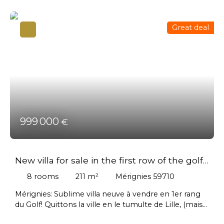
Great deal
999 000
€
New villa for sale in the first row of the golf
course in Mérignies
8
rooms
211
m²
Mérignies 59710
Mérignies: Sublime villa neuve à vendre en 1er rang
du Golf! Quittons la ville en le tumulte de Lille, (mais
sans trop nous éloigner cependant!) et dirigeons