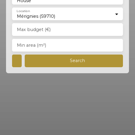
House
Location
Mérignies (59710)
Max budget (€)
Min area (m²)
Search