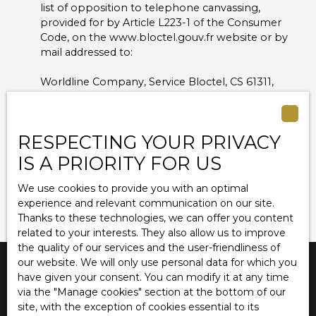
list of opposition to telephone canvassing,
provided for by Article L223-1 of the Consumer
Code, on the www.bloctel.gouv.fr website or by
mail addressed to:
Worldline Company, Service Bloctel, CS 61311,
41013 BLOIS CEDEX.
For more information on the processing of your
RESPECTING YOUR PRIVACY
personal data, please see our
privacy policy
.
IS A PRIORITY FOR US
Receive notifications
We use cookies to provide you with an optimal
experience and relevant communication on our site.
Thanks to these technologies, we can offer you content
related to your interests. They also allow us to improve
the quality of our services and the user-friendliness of
our website. We will only use personal data for which you
have given your consent. You can modify it at any time
via the ″Manage cookies″ section at the bottom of our
I am looking for a property
site, with the exception of cookies essential to its