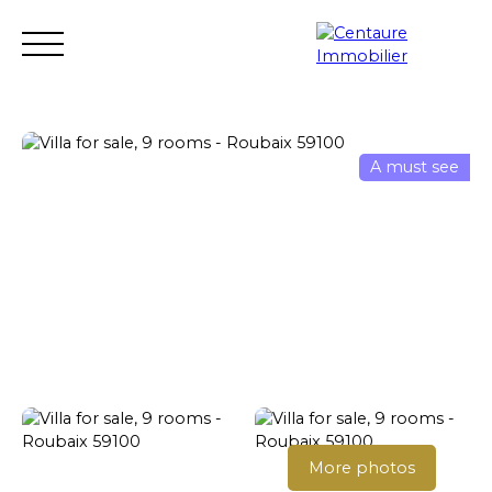
A must see
Transaction
Rental
Rental management
Renovation
Estimate
Seller login
More photos