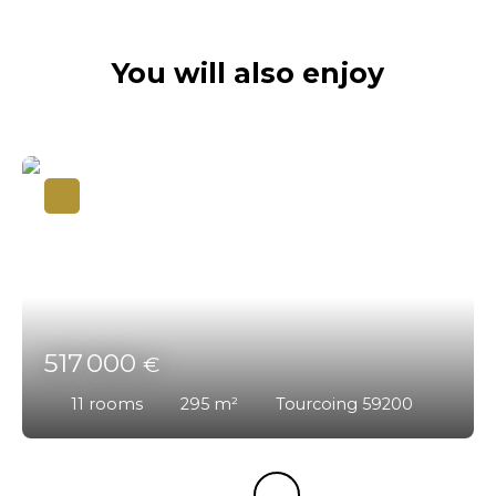
You will also enjoy
517 000
€
11
rooms
295
m²
Tourcoing 59200