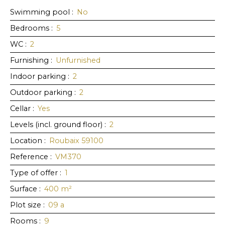
Swimming pool
:
No
Bedrooms
:
5
WC
:
2
Furnishing
:
Unfurnished
Indoor parking
:
2
Outdoor parking
:
2
Cellar
:
Yes
Levels (incl. ground floor)
:
2
Location
:
Roubaix 59100
Reference
:
VM370
Type of offer
:
1
Surface
:
400
m²
Plot size
:
09 a
Rooms
:
9