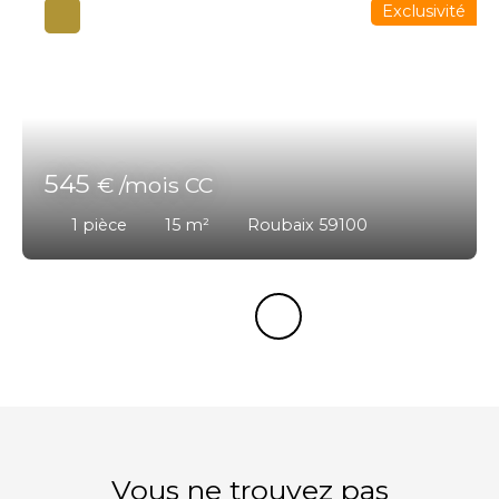
Exclusivité
545
€ /mois CC
1
pièce
15
m²
Roubaix 59100
Vous ne trouvez pas