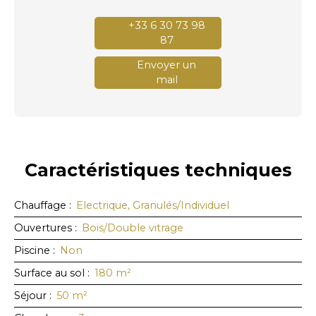
+33 6 30 73 98
87
Envoyer un
mail
Caractéristiques
techniques
Chauffage
:
Electrique, Granulés/Individuel
Ouvertures
:
Bois/Double vitrage
Piscine
:
Non
Surface au sol
:
180
m²
Séjour
:
50
m²