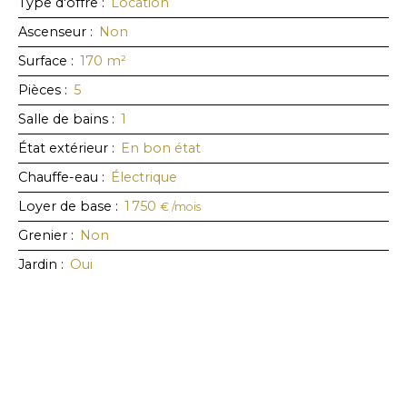
Type d'offre
:
Location
Ascenseur
:
Non
Surface
:
170
m²
Pièces
:
5
Salle de bains
:
1
État extérieur
:
En bon état
Chauffe-eau
:
Électrique
Loyer de base
:
1 750
€ /mois
Grenier
:
Non
Jardin
:
Oui