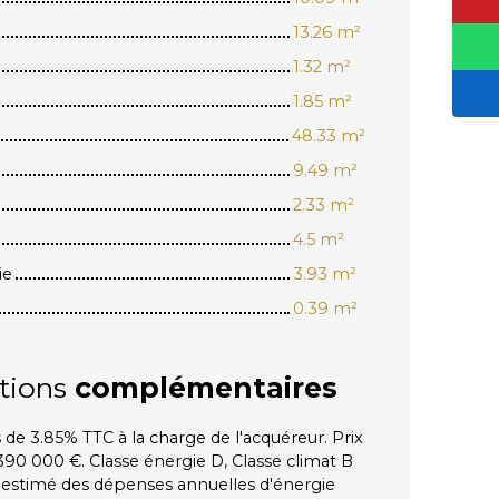
13.26 m²
1.32 m²
1.85 m²
48.33 m²
9.49 m²
2.33 m²
4.5 m²
ie
3.93 m²
0.39 m²
tions
complémentaires
 de 3.85% TTC à la charge de l'acquéreur. Prix
390 000 €. Classe énergie D, Classe climat B
stimé des dépenses annuelles d'énergie