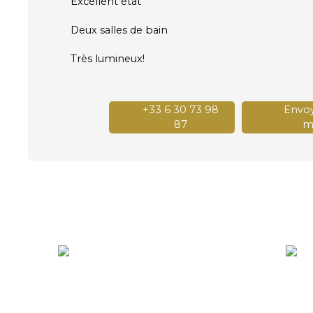
Excellent état
Deux salles de bain
Très lumineux!
+33 6 30 73 98
Envoy
87
ma