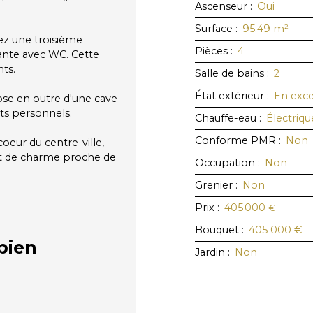
Ascenseur
:
Oui
Surface
:
95.49
m²
ez une troisième
Pièces
:
4
ante avec WC. Cette
ts.
Salle de bains
:
2
État extérieur
:
En exce
se en outre d'une cave
ts personnels.
Chauffe-eau
:
Électriqu
Conforme PMR
:
Non
coeur du centre-ville,
nt de charme proche de
Occupation
:
Non
Grenier
:
Non
Prix
:
405 000
€
Bouquet
:
405 000
€
bien
Jardin
:
Non