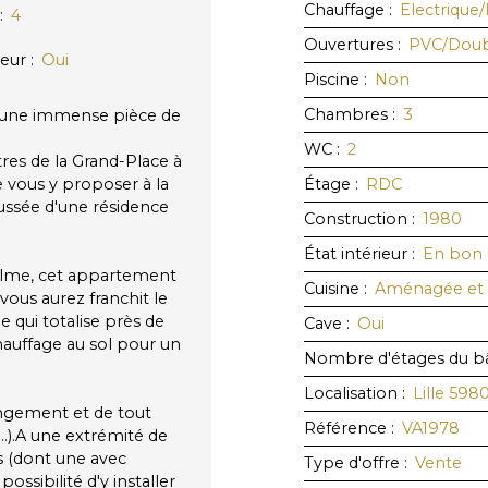
Chauffage
:
Electrique/
:
4
Ouvertures
:
PVC/Doubl
eur
:
Oui
Piscine
:
Non
Chambres
:
3
c une immense pièce de
WC
:
2
tres de la Grand-Place à
e vous y proposer à la
Étage
:
RDC
ussée d'une résidence
Construction
:
1980
État intérieur
:
En bon 
calme, cet appartement
Cuisine
:
Aménagée et 
 vous aurez franchit le
e qui totalise près de
Cave
:
Oui
hauffage au sol pour un
Nombre d'étages du b
Localisation
:
Lille 598
ngement et de tout
Référence
:
VA1978
...).A une extrémité de
 (dont une avec
Type d'offre
:
Vente
ossibilité d'y installer