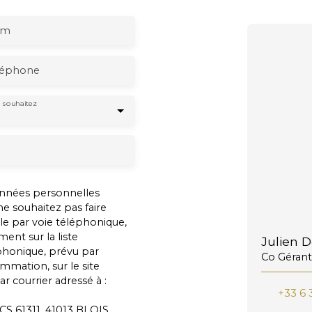
om
léphone
 souhaitez
onnées personnelles
 souhaitez pas faire
e par voie téléphonique,
ent sur la liste
Julien 
phonique, prévu par
Co Gérant
ommation, sur le site
r courrier adressé à :
+33 6 
 CS 61311, 41013 BLOIS