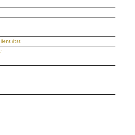
llent état
e