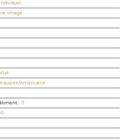
Individuel
e vitrage
état
équipée/Américaine
âtiment
:
3
00