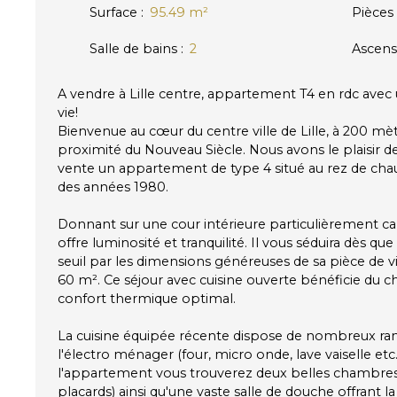
Surface
:
95.49
m²
Pièces
Salle de bains
:
2
Ascens
A vendre à Lille centre, appartement T4 en rdc ave
vie!
Bienvenue au cœur du centre ville de Lille, à 200 mè
proximité du Nouveau Siècle. Nous avons le plaisir d
vente un appartement de type 4 situé au rez de cha
des années 1980.
Donnant sur une cour intérieure particulièrement 
offre luminosité et tranquilité. Il vous séduira dès que
seuil par les dimensions généreuses de sa pièce de vi
60 m². Ce séjour avec cuisine ouverte bénéficie du c
confort thermique optimal.
La cuisine équipée récente dispose de nombreux ra
l'électro ménager (four, micro onde, lave vaiselle etc
l'appartement vous trouverez deux belles chambres
placards) ainsi qu'une vaste salle de douche offrant la p