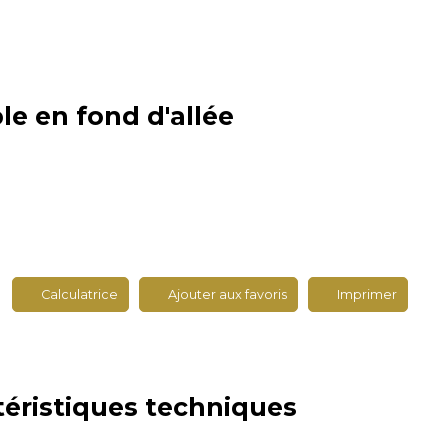
le en fond d'allée
Calculatrice
Ajouter aux favoris
Imprimer
téristiques
techniques