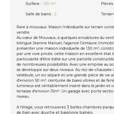
Surface
:
130
m²
Pièces
Salle de bains
:
2
Terrain
Rare à mouvaux: Maison Individuelle sur terrain cons
vendre
Au cœur de Mouvaux, à quelques encablures du centre
bilingue Jeanine Manuel, l'agence Centaure Immobilie
présenter une maison individuelle de 130 m², constru
par une voie privée, cette maison en excellent état t
particularité d'être bâtie sur une parcelle constructi
de nombreuses possibilités. Avec une emprise au sol
se développe sur deux niveaux. Au rez-de-chaussée 
vestibule, un wc séparé et une grande pièce de vie a
d'environ 50 m²: ceinturée de baies vitrées et de fenê
lumineux est véritablement inséré dans le jardin et o
terrasse d'envrion 15m². Un garage avec porte secti
niveau.
A l'étage, vous retrouverez 3 belles chambres parque
de bain avec douche et baignoire balnéo.