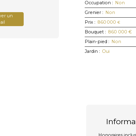
Occupation
:
Non
Grenier
:
Non
er un
il
Prix
:
860 000
€
Bouquet
:
860 000
€
Plain-pied
:
Non
Jardin
:
Oui
Informa
Honoraires inclus