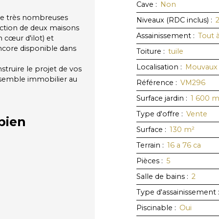
Cave
:
Non
 de très nombreuses
Niveaux (RDC inclus)
:
ruction de deux maisons
Assainissement
:
Tout 
 cœur d'ilot) et
encore disponible dans
Toiture
:
tuile
Localisation
:
Mouvaux
truire le projet de vos
ensemble immobilier au
Référence
:
VM296
Surface jardin
:
1 600
m
Type d'offre
:
Vente
bien
Surface
:
130
m²
Terrain
:
16 a 76 ca
Pièces
:
5
Salle de bains
:
2
Type d'assainissement
Piscinable
:
Oui