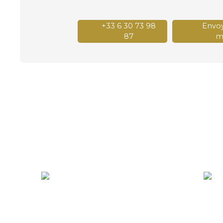
+33 6 30 73 98
Envoy
87
ma