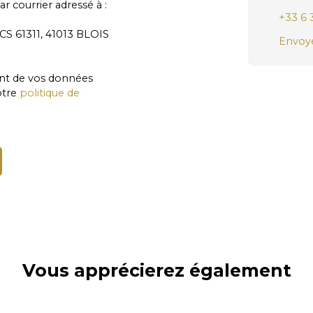
r courrier adressé à :
+33 6 
 CS 61311, 41013 BLOIS
Envoye
ment de vos données
otre
politique de
Vous apprécierez
également