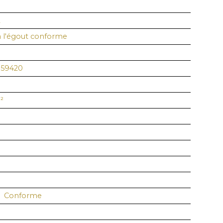
2
à l'égout conforme
 59420
²
:
Conforme