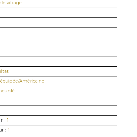
e vitrage
état
équipée/Américaine
meublé
ur
:
1
ur
:
1