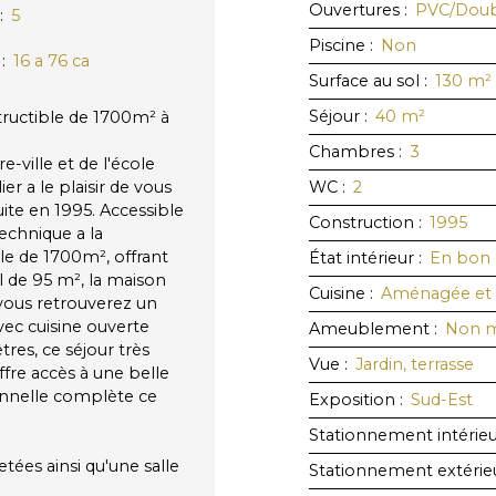
Ouvertures
:
PVC/Doubl
:
5
Piscine
:
Non
:
16 a 76 ca
Surface au sol
:
130
m²
Séjour
:
40
m²
tructible de 1700m² à
Chambres
:
3
-ville et de l'école
r a le plaisir de vous
WC
:
2
ite en 1995. Accessible
Construction
:
1995
echnique a la
ble de 1700m², offrant
État intérieur
:
En bon 
 de 95 m², la maison
Cuisine
:
Aménagée et 
vous retrouverez un
vec cuisine ouverte
Ameublement
:
Non 
tres, ce séjour très
Vue
:
Jardin, terrasse
ffre accès à une belle
onnelle complète ce
Exposition
:
Sud-Est
Stationnement intérie
tées ainsi qu'une salle
Stationnement extérie