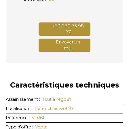
+33 6 30 73 98
87
Envoyer un
mail
Caractéristiques
techniques
Assainissement
:
Tout à l'égout
Localisation
:
Pérenchies 59840
Référence
:
VT061
Type d'offre
:
Vente