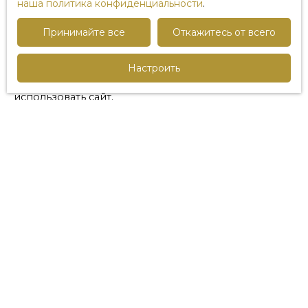
наша политика конфиденциальности
.
функции своего браузера. Однако такой подход
может изменить или сделать невозможным доступ к
Принимайте все
Откажитесь от всего
определенным услугам сайта.
Файлы cookie, необходимые для правильного
Настроить
функционирования сайта - Позволяют оптимально
использовать сайт.
Файлы cookie для измерения аудитории - имеют
целью реализацию статистики посещений сайта
(количество посещений, количество
просмотренных страниц, используемый терминал и
т.д.).
Интерактивные файлы cookie - это файлы cookie
сторонних сервисов, непосредственно
депонируемые этими сервисами, позволяющие им
собирать навигационные данные пользователей на
веб-сайте.
Веб-маяки