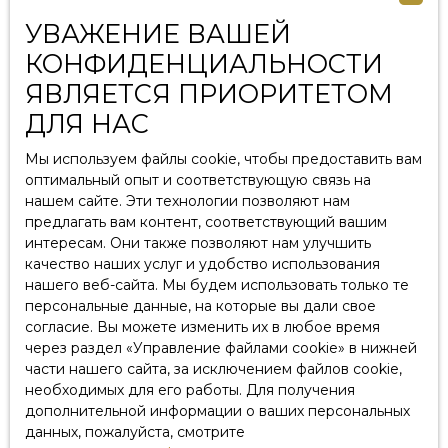
L223-1 Кодекса потребителей, на веб-сайте
УВАЖЕНИЕ ВАШЕЙ
www.bloctel.gouv.fr
или по почте, адресованной
Société Worldline, Service Bloctel, CS 61311, 41013 BLOIS
КОНФИДЕНЦИАЛЬНОСТИ
CEDEX.
ЯВЛЯЕТСЯ ПРИОРИТЕТОМ
ДЛЯ НАС
Centaure Immobilier
contact@centaureimmo.fr
Мы используем файлы cookie, чтобы предоставить вам
+33 6 30 73 98 87
оптимальный опыт и соответствующую связь на
Файлы cookie
нашем сайте. Эти технологии позволяют нам
предлагать вам контент, соответствующий вашим
интересам. Они также позволяют нам улучшить
При посещении сайта информация о вашем
качество наших услуг и удобство использования
устройстве может быть сохранена в текстовых
нашего веб-сайта. Мы будем использовать только те
файлах, называемых «Cookies», и размещена в вашем
персональные данные, на которые вы дали свое
браузере. Идентифицируя ваш терминал, они
согласие. Вы можете изменить их в любое время
служат в основном для оптимизации использования
через раздел «Управление файлами cookie» в нижней
вами сайта, предлагая вам персонализированный
части нашего сайта, за исключением файлов cookie,
контент. Они имеют фиксированный срок действия.
необходимых для его работы. Для получения
дополнительной информации о ваших персональных
Пользователи имеют право возражать против
данных, пожалуйста, смотрите
регистрации «куки», используя соответствующие