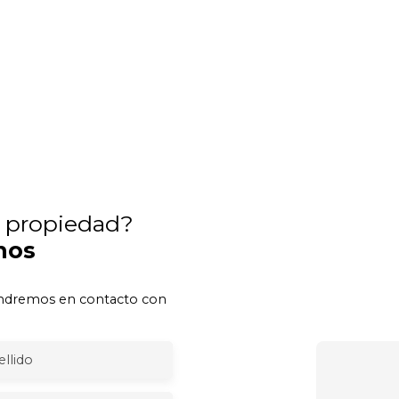
a propiedad?
nos
pondremos en contacto con
llido