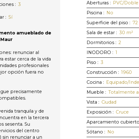
Aberturas
:
PVC/Doble 
ciones
:
3
Piscina
:
No
ar
:
Sí
Superficie del piso
:
72
Sala de estar
:
30
m²
rtamento amueblado de
t-Maur
Dormitorios
:
2
ones: renunciar al
INODORO
:
1
a estar cerca de la vida
Piso
:
3
unidades profesionales
mejor opción fuera no
Construcción
:
1960
Cocina
:
Equipado/Ind
sigue precisamente
Mueble
:
Totalmente 
ompatibles.
Vista
:
Ciudad
enida tranquila y de
Exposición
:
Cruce
cuentra en la tercera
Aparcamiento cubiert
os sesenta. Su
rvicios del centro
Sótano
:
No
) sin renunciar a un