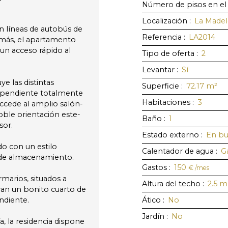
Número de pisos en el 
Localización
:
La Madel
n líneas de autobús de
Referencia
:
LA2014
demás, el apartamento
un acceso rápido al
Tipo de oferta
:
2
Levantar
:
Sí
ye las distintas
Superficie
:
72.17
m²
ndependiente totalmente
Habitaciones
:
3
 accede al amplio salón-
oble orientación este-
Baño
:
1
sor.
Estado externo
:
En bu
o con un estilo
Calentador de agua
:
G
de almacenamiento.
Gastos
:
150
€ /mes
marios, situados a
Altura del techo
:
2.5
m
ran un bonito cuarto de
ndiente.
Ático
:
No
Jardín
:
No
ía, la residencia dispone