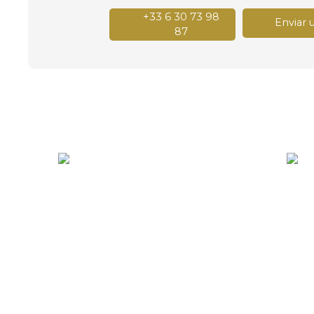
+33 6 30 73 98
Enviar 
87