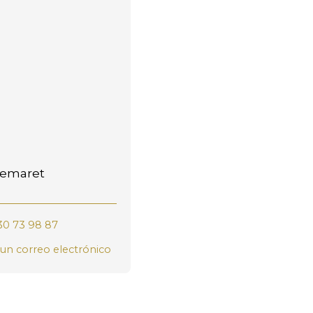
Demaret
30 73 98 87
 un correo electrónico