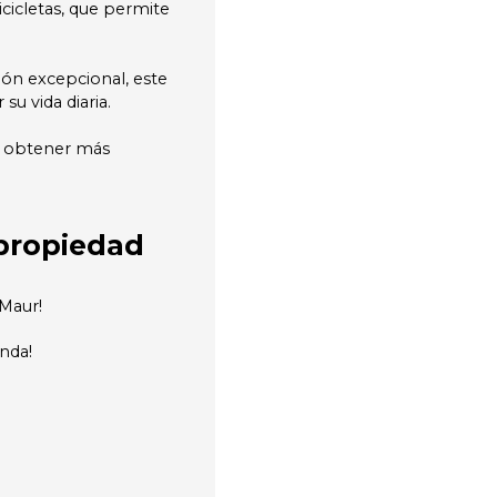
icletas, que permite
ón excepcional, este
su vida diaria.
a obtener más
propiedad
-Maur!
enda!