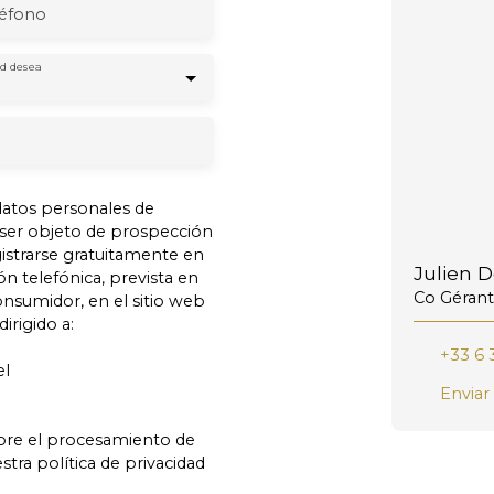
léfono
d desea
atos personales de
 ser objeto de prospección
istrarse gratuitamente en
Julien 
ón telefónica, prevista en
Co Gérant
onsumidor, en el sitio web
irigido a:
+33 6 
el
Enviar
bre el procesamiento de
tra política de privacidad