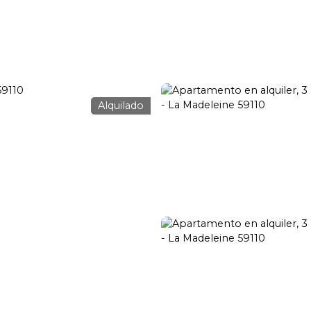
nsacción
Alquiler
Gestión de alquileres
Renovación
Búsq
Alquilado