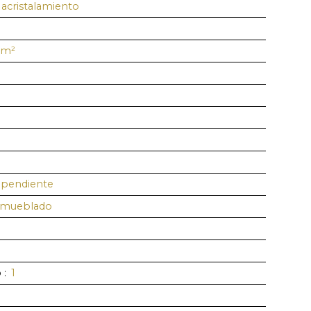
acristalamiento
m²
ependiente
amueblado
o
:
1