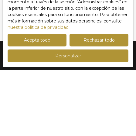
momento a través de la sección ″Administrar cookies″ en
la parte inferior de nuestro sitio, con la excepción de las
cookies esenciales para su funcionamiento. Para obtener
Recibir anuncios
más información sobre sus datos personales, consulte
nuestra política de privacidad
.
Acepta todo
Rechazar todo
Personalizar
Estoy buscando una propiedad
Venta apartamento Lille (59000)
Venta casa Marcq-en-Baroeul (59700)
Venta casa Lille (59800)
Venta casa Mouvaux (59420)
Venta casa Roncq (59223)
Venta apartamento Lille (59800)