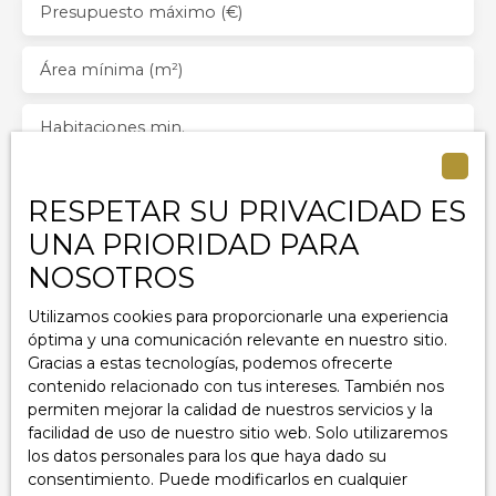
Presupuesto máximo (€)
exploiter le studio pour en tirer un revenu locatif, ou
que vous souhaitiez faire de l'ensemble une grande
maison. Cette demeure nécessite des travaux mais
Área mínima (m²)
offre un potentiel important du fait de son
emplacement magnifique. Contactez-nous sans
Habitaciones min.
tarder pour organiser une visite!
Acepto el procesamiento de mis datos personales
RESPETAR SU PRIVACIDAD ES
de acuerdo con el RGPD. Si no desea ser objeto de
prospección comercial por teléfono, puede
UNA PRIORIDAD PARA
registrarse gratuitamente en la lista de oposición a
NOSOTROS
la prospección telefónica, prevista en el artículo
L223-1 del Código del Consumidor, en el sitio web
Utilizamos cookies para proporcionarle una experiencia
www.bloctel.gouv.fr o por correo dirigido a:
óptima y una comunicación relevante en nuestro sitio.
Gracias a estas tecnologías, podemos ofrecerte
Empresa Worldline, Servicio Bloctel
contenido relacionado con tus intereses. También nos
6, CS 61311, 41013 BLOIS CEDEX.
permiten mejorar la calidad de nuestros servicios y la
facilidad de uso de nuestro sitio web. Solo utilizaremos
Para obtener más información sobre el
los datos personales para los que haya dado su
procesamiento de sus datos personales, consulte
consentimiento. Puede modificarlos en cualquier
nuestra política de privacidad
privacy.