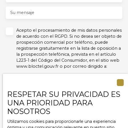
Su mensaje
Acepto el procesamiento de mis datos personales
de acuerdo con el RGPD. Si no desea ser objeto de
prospección comercial por teléfono, puede
registrarse gratuitamente en la lista de oposición a
la prospección telefónica, prevista en el artículo
L223-1 del Código del Consumidor, en el sitio web
www.bloctel.gouv.fr o por correo dirigido a:
Empresa Worldline, Servicio Bloctel
6, CS 61311, 41013 BLOIS CEDEX.
RESPETAR SU PRIVACIDAD ES
Para obtener más información sobre el
UNA PRIORIDAD PARA
procesamiento de sus datos personales, consulte
nuestra política de privacidad
privacy.
NOSOTROS
Utilizamos cookies para proporcionarle una experiencia
óptima y una comunicación relevante en nuestro sitio.