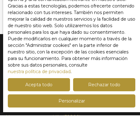
Enviar
Gracias a estas tecnologías, podemos ofrecerte contenido
relacionado con tus intereses. También nos permiten
mejorar la calidad de nuestros servicios y la facilidad de uso
de nuestro sitio web. Solo utilizaremos los datos
personales para los que haya dado su consentimiento.
Puede modificarlos en cualquier momento a través de la
sección ″Administrar cookies″ en la parte inferior de
nuestro sitio, con la excepción de las cookies esenciales
Estoy buscando una propiedad
para su funcionamiento. Para obtener más información
sobre sus datos personales, consulte
Venta apartamento Lille (59000)
nuestra política de privacidad
.
Venta casa Marcq-en-Baroeul (59700)
Acepta todo
Rechazar todo
Venta casa Lille (59800)
Venta casa Mouvaux (59420)
Personalizar
Venta casa Roncq (59223)
Venta apartamento Lille (59800)