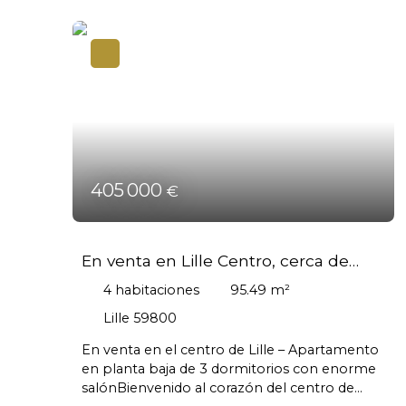
405 000
€
En venta en Lille Centro, cerca de
Nouveau Siècle – Apartamento de 3
4
habitaciones
95.49
m²
dormitorios con gran sala de estar
Lille 59800
En venta en el centro de Lille – Apartamento
en planta baja de 3 dormitorios con enorme
salónBienvenido al corazón del centro de