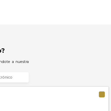
o?
ndote a nuestra
trónico
)