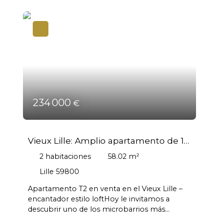
234 000
€
Vieux Lille: Amplio apartamento de 1
dormitorio, bien distribuido y con una
2
habitaciones
58.02
m²
ubicación inmejorable
Lille 59800
Apartamento T2 en venta en el Vieux Lille –
encantador estilo loftHoy le invitamos a
descubrir uno de los microbarrios más