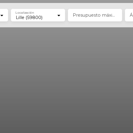
Localización
Presupuesto máximo (€)
Á
Lille (59800)