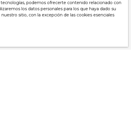
as tecnologías, podemos ofrecerte contenido relacionado con
s min.
tilizaremos los datos personales para los que haya dado su
nuestro sitio, con la excepción de las cookies esenciales
PD. Si no desea
ratuitamente en
L223-1 del Código
o a:
sonales,