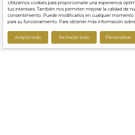
Utilizamos cookies para proporcionarle una experiencia ópti
la proximidad inmediata a los transportes
Presupuesto 
tus intereses. También nos permiten mejorar la calidad de nue
públicos (autobús, metro, tranvía a 5 min a
consentimiento. Puede modificarlos en cualquier momento a tra
pie), escuelas (guardería, primaria, secundaria
Acepto el 
para su funcionamiento. Para obtener más información sobre
a 5 o 10 min a pie), comercios (alimentación
ser objeto
general, restaurantes a 5 min a pie), espacios
la lista de
verdes (parques y jardines a 10 min a pie) y
Acepta todo
Rechazar todo
Personalizar
del Consum
servicios de salud (médicos generales a 5 min
a pie).
Empresa Wo
Elegible para internet de alta velocidad y fibra
6, CS 6131
óptica, este apartamento está listo para
acoger tus proyectos de renovación y
Para obten
convertirse en un verdadero refugio de paz
consulte n
en el corazón de la ciudad.