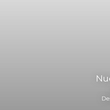
Nue
Des