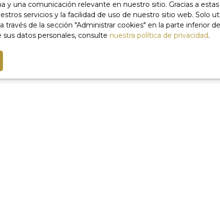
ma y una comunicación relevante en nuestro sitio. Gracias a est
confort optimal en toute saison. L'état
máximo (€)
Área mínima (m²)
Habitacione
stros servicios y la facilidad de uso de nuestro sitio web. Solo u
intérieur est en excellent état, reflétant le
vés de la sección ″Administrar cookies″ en la parte inferior de 
soin apporté à chaque détail. Les parties
procesamiento de mis datos personales de acuerdo con el RG
 sus datos personales, consulte
nuestra política de privacidad
.
communes, quant à elles, nécessitent un
 de prospección comercial por teléfono, puede registrarse g
rafraîchissement, offrant ainsi une
 oposición a la prospección telefónica, prevista en el artículo 
opportunité d'apporter votre touche
idor, en el sitio web www.bloctel.gouv.fr o por correo dirigid
personnelle à cet espace commun. Ce bien
comprend également une cave de 5 m² et
rldline, Servicio Bloctel
un grenier, offrant des espaces de rangement
1, 41013 BLOIS CEDEX.
supplémentaires. Le standing de cet
appartement est indéniable, avec un prestige
er más información sobre el procesamiento de sus datos per
et un luxe qui se ressentent à chaque instant.
uestra política de privacidad
privacy.
Imaginez-vous vivre dans cet appartement,
où chaque pièce raconte une histoire et où
chaque détail a été pensé pour votre bien-
Recibir anuncios
être. C'est bien plus qu'un appartement, c'est
un véritable havre de paix au cœur de la ville.
À proximité, vous trouverez plusieurs
commodités pratiques. À seulement 5
minutes à pied, vous avez accès à plusieurs
crèches, une école élémentaire, un parc et