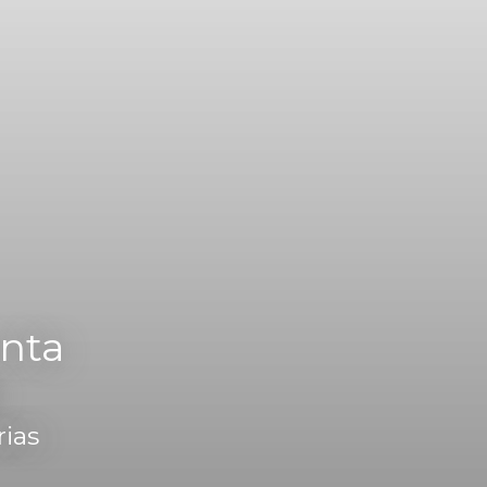
enta
rias