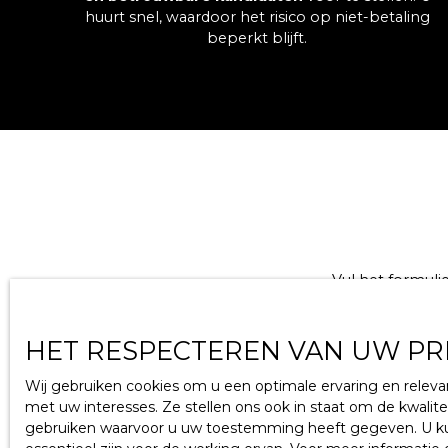
huurt snel, waardoor het risico op niet-betaling
beperkt blijft.
Vul het formuli
Voornaam
HET RESPECTEREN VAN UW PRI
E-mail
Wij gebruiken cookies om u een optimale ervaring en relev
met uw interesses. Ze stellen ons ook in staat om de kwalit
gebruiken waarvoor u uw toestemming heeft gegeven. U kunt
Uw gemeent