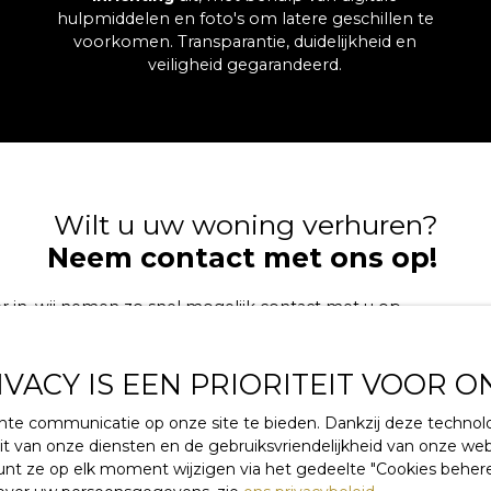
hulpmiddelen en foto's om latere geschillen te
voorkomen. Transparantie, duidelijkheid en
veiligheid gegarandeerd.
Wilt u uw woning verhuren?
Neem contact met ons op!
er in, wij nemen zo snel mogelijk contact met u op.
Naam
VACY IS EEN PRIORITEIT VOOR O
Telefoon
ante communicatie op onze site te bieden. Dankzij deze techn
eit van onze diensten en de gebruiksvriendelijkheid van onze we
 ze op elk moment wijzigen via het gedeelte ″Cookies beheren
Jij wenst
e