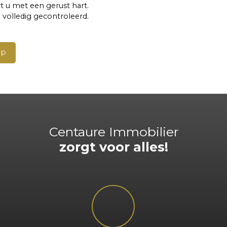
rt u met een gerust hart.
volledig gecontroleerd.
op
Centaure Immobilier
zorgt voor alles!