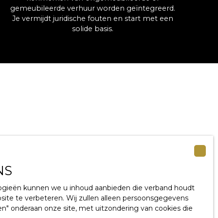
gemeubileerde verhuur worden geïntegreerd.
Je vermijdt juridische fouten en start met een
solide basis.
NS
ologieën kunnen we u inhoud aanbieden die verband houdt
bsite te verbeteren. Wij zullen alleen persoonsgegevens
″ onderaan onze site, met uitzondering van cookies die