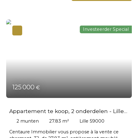
Investeerder Special
125 000
€
Appartement te koop, 2 onderdelen - Lille
59000
2
munten
27.83
m²
Lille 59000
Centaure Immobilier vous propose à la vente ce