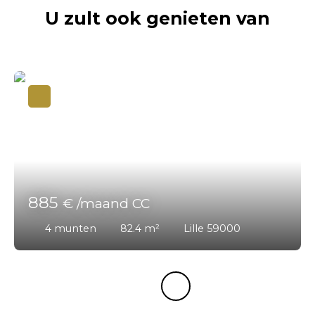
U zult ook genieten van
885
€ /maand CC
4
munten
82.4
m²
Lille 59000