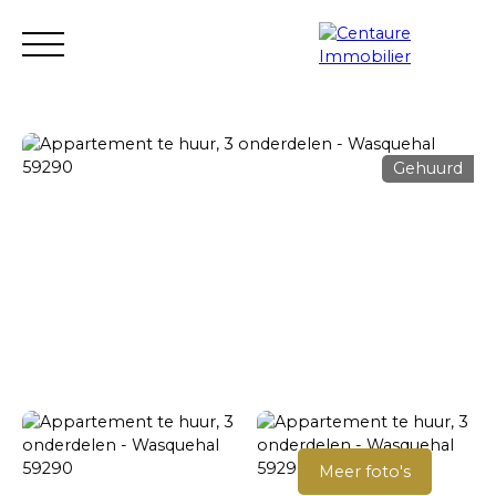
Gehuurd
Transactie
Verhuur
Verhuur management
Renovatie
Schatten
Verkopersgebied
Meer foto's