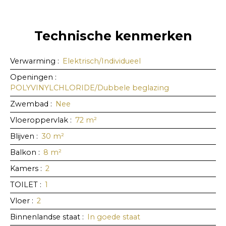
Technische kenmerken
Verwarming
:
Elektrisch/Individueel
Openingen
:
POLYVINYLCHLORIDE/Dubbele beglazing
Zwembad
:
Nee
Vloeroppervlak
:
72
m²
Blijven
:
30
m²
Balkon
:
8
m²
Kamers
:
2
TOILET
:
1
Vloer
:
2
Binnenlandse staat
:
In goede staat