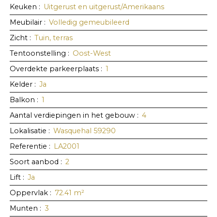
Keuken
:
Uitgerust en uitgerust/Amerikaans
Meubilair
:
Volledig gemeubileerd
Zicht
:
Tuin, terras
Tentoonstelling
:
Oost-West
Overdekte parkeerplaats
:
1
Kelder
:
Ja
Balkon
:
1
Aantal verdiepingen in het gebouw
:
4
Lokalisatie
:
Wasquehal 59290
Referentie
:
LA2001
Soort aanbod
:
2
Lift
:
Ja
Oppervlak
:
72.41
m²
Munten
:
3