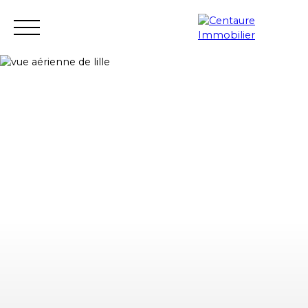
Transactie
Verhuur
Verhuur management
Renovatie
Schatten
Verkopersgebied