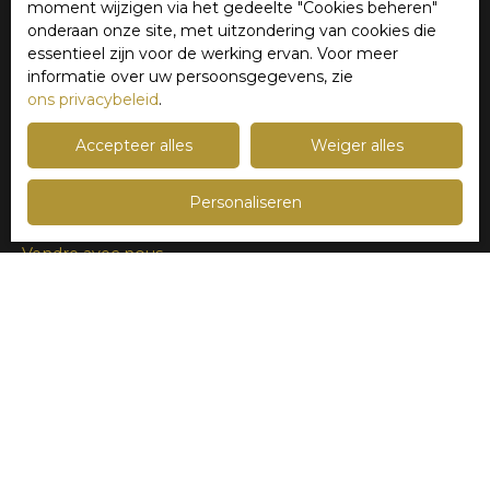
moment wijzigen via het gedeelte ″Cookies beheren″
Verkoop huis Mouvaux (59420)
onderaan onze site, met uitzondering van cookies die
Verkoop huis Roncq (59223)
essentieel zijn voor de werking ervan. Voor meer
informatie over uw persoonsgegevens, zie
Verkoop appartement Lille (59800)
ons privacybeleid
.
Accepteer alles
Weiger alles
Ik ben eigenaar
Personaliseren
Schat uw woning in
Vendre avec nous
Verkopersgebied
Verhuur management
Neem contact met ons op
Nieuws