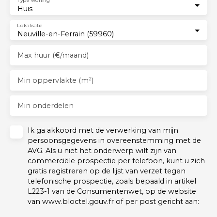
practical utility room/pantry is located adjacent to the
Type woning
Huis
kitchen and can easily accommodate a laundry area.
It also provides direct access to the garage, creating
Lokalisatie
additional storage options. All windows are double-
Neuville-en-Ferrain (59960)
glazed and fitted with electric roller shutters. Built to
the latest thermal efficiency standards, this recently
Max huur (€/maand)
constructed home benefits from an excellent
energy performance rating (DPE). Upstairs, the
Min oppervlakte (m²)
sleeping quarters provide every comfort for family
life, with four spacious bedrooms, including an
exceptionally large principal suite featuring a walk-in
Min onderdelen
dressing room and private bathroom. A second
bathroom, a separate toilet, and an additional
Ik ga akkoord met de verwerking van mijn
dressing room complete this bright, functional, and
persoonsgegevens in overeenstemming met de
stylish upper floor. Perfect for a family seeking
AVG. Als u niet het onderwerp wilt zijn van
peace, security, and comfort while remaining close
commerciële prospectie per telefoon, kunt u zich
to the major cities of the metropolitan area and
gratis registreren op de lijst van verzet tegen
some of the region’s top schools (Institution de la
telefonische prospectie, zoals bepaald in artikel
Croix Blanche, Marcq Institution, and Lycée
L223-1 van de Consumentenwet, op de website
International Jeanine Manuel Lille are all
van www.bloctel.gouv.fr of per post gericht aan:
approximately 20 minutes away by car), this home
offers impeccable features throughout. Contact