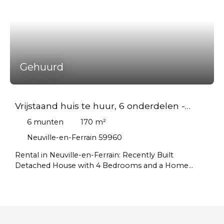
Gehuurd
Vrijstaand huis te huur, 6 onderdelen -
Neuville-en-Ferrain 59960
6
munten
170
m²
Neuville-en-Ferrain 59960
Rental in Neuville-en-Ferrain: Recently Built
Detached House with 4 Bedrooms and a Home
Office Looking for privacy and security? Centaure
Immobilier is pleased to offer for rent a stunning
detached house built in 2022, located in Neuville-en-
Ferrain. With easy access to major motorways, this
modern standalone property combines high-end