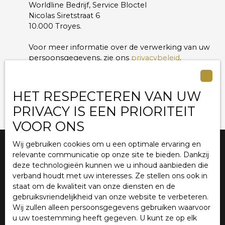
Worldline Bedrijf, Service Bloctel
Centaure Immobilier today to arrange a viewing.
Nicolas Siretstraat 6
10.000 Troyes.
Voor meer informatie over de verwerking van uw
persoonsgegevens, zie ons
privacybeleid
.
Ontvang aankondigingen
HET RESPECTEREN VAN UW
PRIVACY IS EEN PRIORITEIT
VOOR ONS
Wij gebruiken cookies om u een optimale ervaring en
relevante communicatie op onze site te bieden. Dankzij
Ik ben op zoek naar een woning
deze technologieën kunnen we u inhoud aanbieden die
verband houdt met uw interesses. Ze stellen ons ook in
Verkoop appartement Lille (59000)
staat om de kwaliteit van onze diensten en de
gebruiksvriendelijkheid van onze website te verbeteren.
Verkoop huis Marcq-en-Baroeul (59700)
Wij zullen alleen persoonsgegevens gebruiken waarvoor
Verkoop huis Lille (59800)
u uw toestemming heeft gegeven. U kunt ze op elk