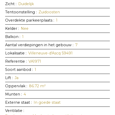
Zicht
:
Duidelijk
Tentoonstelling
:
Zuidoosten
Overdekte parkeerplaats
:
1
Kelder
:
Nee
Balkon
:
1
Aantal verdiepingen in het gebouw
:
7
Lokalisatie
:
Villeneuve-d'Ascq 59491
Referentie
:
VA1971
Soort aanbod
:
1
Lift
:
Ja
Oppervlak
:
86.72
m²
Munten
:
4
Externe staat
:
In goede staat
Ventilatie
: