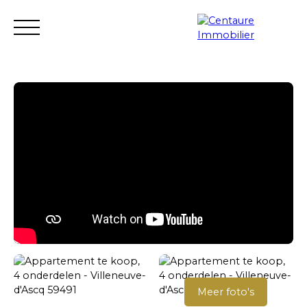
Transactie
Verhuur
Verhuur management
Renovatie
Schatten
Verkopersgebied
Meer foto's