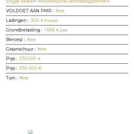
Single-stream Mechanische ventilatiesystemen
VOLDOET AAN PMR
:
Nee
Ladingen
:
300
€ /maand
Grondbelasting
:
1 666
€ /jaar
Beroep
:
Nee
Graanschuur
:
Nee
Prijs
:
276 000
€
Prijs
:
276 000
€
Tuin
:
Nee