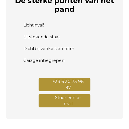
De sterke punten
van het
pand
Lichtinval!
Uitstekende staat
Dichtbij winkels en tram
Garage inbegrepen!
+33 6 30 73 98
87
Stuur een e-
mail