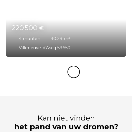
220 500
€
4
munten
90.29
m²
Villeneuve-d'Ascq 59650
Kan niet vinden
het pand van uw dromen?