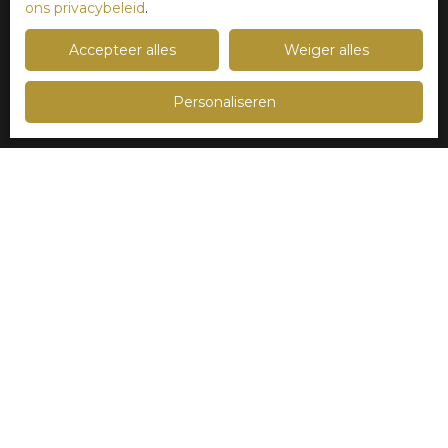
ons privacybeleid
.
Vendre avec nous
Accepteer alles
Weiger alles
Verkopersgebied
Verhuur management
Personaliseren
Neem contact met ons op
Nieuws
Blog
Onze tarieven
Legaal
Privacybeleid
Sitemap
Werving
Cookies beheren