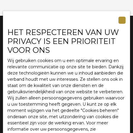
HET RESPECTEREN VAN UW
Ik ben op zoek naar een woning
PRIVACY IS EEN PRIORITEIT
VOOR ONS
Verkoop appartement Lille (59000)
Verkoop huis Marcq-en-Baroeul (59700)
Wij gebruiken cookies om u een optimale ervaring en
relevante communicatie op onze site te bieden. Dankzij
Verkoop huis Lille (59800)
deze technologieën kunnen we u inhoud aanbieden die
Verkoop huis Mouvaux (59420)
verband houdt met uw interesses. Ze stellen ons ook in
Verkoop huis Roncq (59223)
staat om de kwaliteit van onze diensten en de
gebruiksvriendelijkheid van onze website te verbeteren.
Verkoop appartement Lille (59800)
Wij zullen alleen persoonsgegevens gebruiken waarvoor
u uw toestemming heeft gegeven. U kunt ze op elk
moment wijzigen via het gedeelte ″Cookies beheren″
onderaan onze site, met uitzondering van cookies die
Ik ben eigenaar
essentieel zijn voor de werking ervan. Voor meer
informatie over uw persoonsgegevens, zie
Schat uw woning in