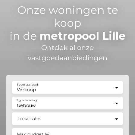
Onze woningen te
koop
in de
metropool Lille
Ontdek al onze
vastgoedaanbiedingen
Soort aanbod
Verkoop
Type woning
Gebouw
Lokalisatie
Max budget (€)