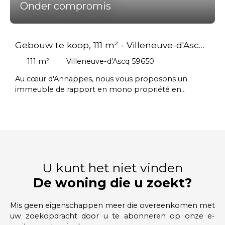
Onder compromis
Gebouw te koop, 111 m² - Villeneuve-d'Ascq
59650
111
m²
Villeneuve-d'Ascq 59650
Au cœur d'Annappes, nous vous proposons un
immeuble de rapport en mono propriété en
excellent état général. Il se compose au rez-de-
chaussée d'un appartement T3 de 63m² habitable
comprenant deux chambres, une cuisine équipée,
une salle de bain, un WC, et un jardin de 75 m². Pour
le confort des occupants, l'appartement dispose de
volets électriques, et le chauffage de cet
appartement est assuré par une chaudière au gaz
U kunt het niet vinden
récente, située dans un local technique incluant VMC
De woning die u zoekt?
et adoucisseur d'eau. Une cave et un abri de jardin
viennent compléter cet appartement spacieux et en
Mis geen eigenschappen meer die overeenkomen met
bon état technique. Au premier étage se trouve une
uw zoekopdracht door u te abonneren op onze e-
studette de 17. 50m² (incluant WC, salle de douche et