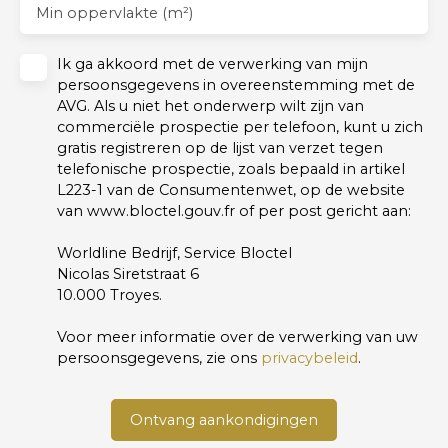
Min oppervlakte (m²)
usage standard : entre 2900€ et 4000€ par an
indexées aux années 2021, 2022 et 2023
(abonnements compris).
Ik ga akkoord met de verwerking van mijn
persoonsgegevens in overeenstemming met de
AVG. Als u niet het onderwerp wilt zijn van
commerciële prospectie per telefoon, kunt u zich
gratis registreren op de lijst van verzet tegen
telefonische prospectie, zoals bepaald in artikel
L223-1 van de Consumentenwet, op de website
van www.bloctel.gouv.fr of per post gericht aan:
Worldline Bedrijf, Service Bloctel
Nicolas Siretstraat 6
10.000 Troyes.
Voor meer informatie over de verwerking van uw
persoonsgegevens, zie ons
privacybeleid
.
Ontvang aankondigingen