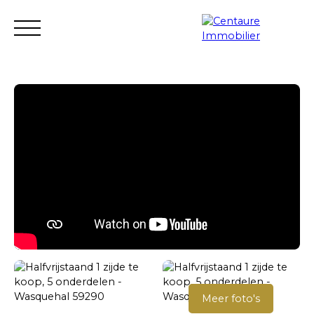
Transactie
Verhuur
Verhuur management
Renovatie
Schatten
Verkopersgebied
Meer foto's