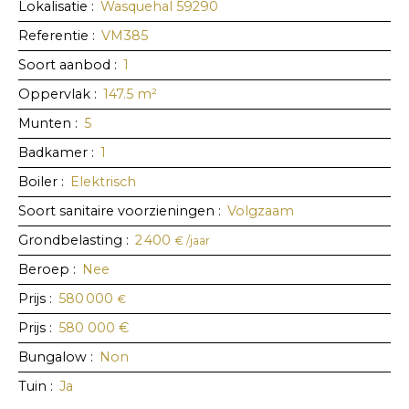
Lokalisatie
:
Wasquehal 59290
Referentie
:
VM385
Soort aanbod
:
1
Oppervlak
:
147.5
m²
Munten
:
5
Badkamer
:
1
Boiler
:
Elektrisch
Soort sanitaire voorzieningen
:
Volgzaam
Grondbelasting
:
2 400
€ /jaar
Beroep
:
Nee
Prijs
:
580 000
€
Prijs
:
580 000
€
Bungalow
:
Non
Tuin
:
Ja