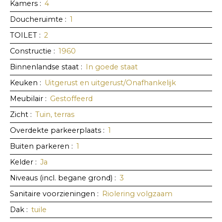
Kamers
:
4
Doucheruimte
:
1
TOILET
:
2
Constructie
:
1960
Binnenlandse staat
:
In goede staat
Keuken
:
Uitgerust en uitgerust/Onafhankelijk
Meubilair
:
Gestoffeerd
Zicht
:
Tuin, terras
Overdekte parkeerplaats
:
1
Buiten parkeren
:
1
Kelder
:
Ja
Niveaus (incl. begane grond)
:
3
Sanitaire voorzieningen
:
Riolering volgzaam
Dak
:
tuile