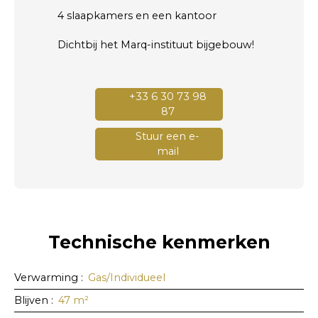
4 slaapkamers en een kantoor
Dichtbij het Marq-instituut bijgebouw!
+33 6 30 73 98
87
Stuur een e-
mail
Technische kenmerken
Verwarming
:
Gas/Individueel
Blijven
:
47
m²