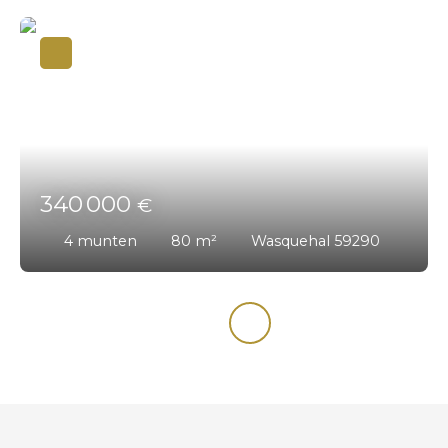
340 000
€
4
munten
80
m²
Wasquehal 59290