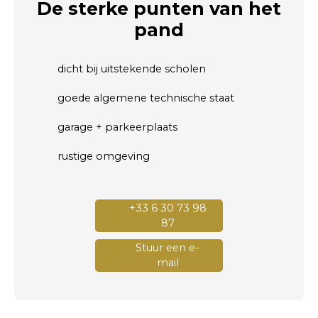
De sterke punten
van het
pand
dicht bij uitstekende scholen
goede algemene technische staat
garage + parkeerplaats
rustige omgeving
+33 6 30 73 98
87
Stuur een e-
mail