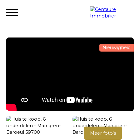
Nieuwigheid
Transactie
Verhuur
Verhuur management
Renovatie
Schatten
Verkopersgebied
Meer foto's