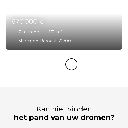
670 000
€
7
munten
131
m²
Marcq-en-Baroeul 59700
Kan niet vinden
het pand van uw dromen?