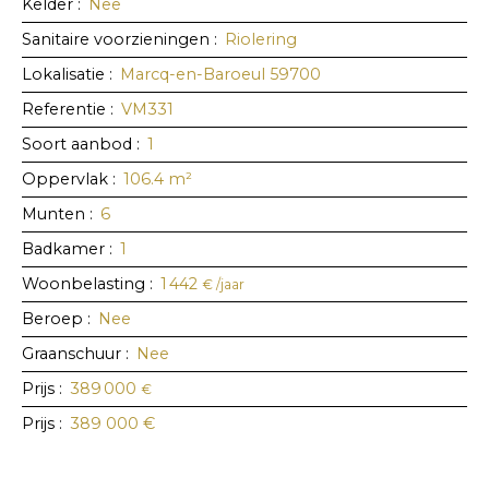
Kelder
:
Nee
Sanitaire voorzieningen
:
Riolering
Lokalisatie
:
Marcq-en-Baroeul 59700
Referentie
:
VM331
Soort aanbod
:
1
Oppervlak
:
106.4
m²
Munten
:
6
Badkamer
:
1
Woonbelasting
:
1 442
€ /jaar
Beroep
:
Nee
Graanschuur
:
Nee
Prijs
:
389 000
€
Prijs
:
389 000
€