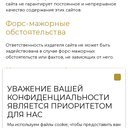
сайта не гарантирует постоянное и непрерывное
качество содержания этих сайтов.
Форс-мажорные
обстоятельства
Ответственность издателя сайта не может быть
задействована в случае форс-мажорных
обстоятельств или фактов, не зависящих от него.
Изменения в официальном
уведомлении
УВАЖЕНИЕ ВАШЕЙ
Издатель оставляет за собой право свободно и в
КОНФИДЕНЦИАЛЬНОСТИ
любое время изменять юридические уведомления
ЯВЛЯЕТСЯ ПРИОРИТЕТОМ
сайта. Использование сайта означает принятие
действующих юридических уведомлений.
ДЛЯ НАС
Применимое право
Мы используем файлы cookie, чтобы предоставить вам