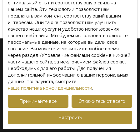
оптимальный опыт и соответствующую связь на
нашем сайте. Эти технологии позволяют нам
Сайт centaureimmo.fr регулируется французским
предлагать вам контент, соответствующий вашим
законодательством.
интересам. Они также позволяют нам улучшить
качество наших услуг и удобство использования
нашего веб-сайта. Мы будем использовать только те
персональные данные, на которые вы дали свое
согласие. Вы можете изменить их в любое время
через раздел «Управление файлами cookie» в нижней
Я ищу недвижимость
части нашего сайта, за исключением файлов cookie,
необходимых для его работы. Для получения
Продажа квартира Lille (59000)
дополнительной информации о ваших персональных
данных, пожалуйста, смотрите
Продажа дом Marcq-en-Baroeul (59700)
наша политика конфиденциальности
.
Продажа дом Lille (59800)
Принимайте все
Откажитесь от всего
Продажа дом Mouvaux (59420)
Продажа дом Roncq (59223)
Настроить
Продажа квартира Lille (59800)