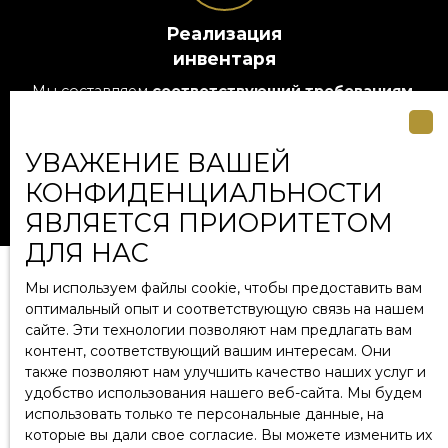
Реализация
инвентаря
Мы составляем
соответствующий требованиям,
четкий и безопасный договор аренды,
учитывающий все особенности аренды без мебели
или с мебелью. Вы избегаете юридических ошибок
УВАЖЕНИЕ ВАШЕЙ
и начинаете с прочной основы.
КОНФИДЕНЦИАЛЬНОСТИ
ЯВЛЯЕТСЯ ПРИОРИТЕТОМ
ДЛЯ НАС
Мы используем файлы cookie, чтобы предоставить вам
оптимальный опыт и соответствующую связь на нашем
Вы хотите арендовать свою
сайте. Эти технологии позволяют нам предлагать вам
недвижимость?
контент, соответствующий вашим интересам. Они
также позволяют нам улучшить качество наших услуг и
Свяжитесь с нами!
удобство использования нашего веб-сайта. Мы будем
использовать только те персональные данные, на
Пожалуйста, заполните форму, мы свяжемся с вами
которые вы дали свое согласие. Вы можете изменить их
как можно скорее.