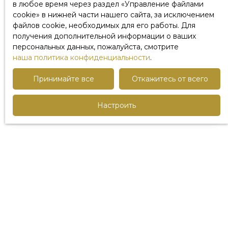
в любое время через раздел «Управление файлами
cookie» в нижней части нашего сайта, за исключением
Имя
файлов cookie, необходимых для его работы. Для
получения дополнительной информации о ваших
персональных данных, пожалуйста, смотрите
Фамилия
наша политика конфиденциальности
.
Принимайте все
Откажитесь от всего
Электронная почта
Настроить
Телефон
Ваш муниципалитет
Ты хочешь
-
Ваше сообщение