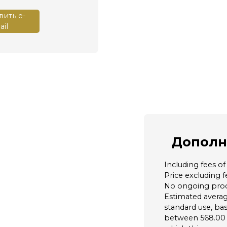
ить e-
il
Дополн
Including fees o
Price excluding 
No ongoing proce
Estimated avera
standard use, bas
between 568.00 a