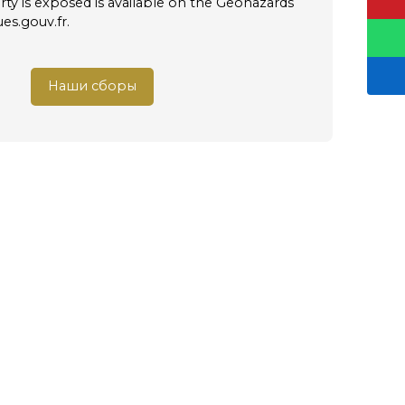
rty is exposed is available on the Geohazards
es.gouv.fr.
Наши сборы