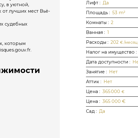
Лифт
:
Да
, в уютной,
 от лучших мест Вьё-
Площадь
:
53
m²
Комнаты
:
2
их судебных
Ванная
:
1
Расходы
:
202
€ /месяц
х, которым
sques.gouv.fr.
Налог на имущество
:
Дата доступности
:
Н
ижимости
Занятие
:
Нет
Аттик
:
Нет
Цена
:
365 000
€
Цена
:
365 000
€
Сад
:
Да