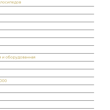
елосипедов
я и оборудованная
9000