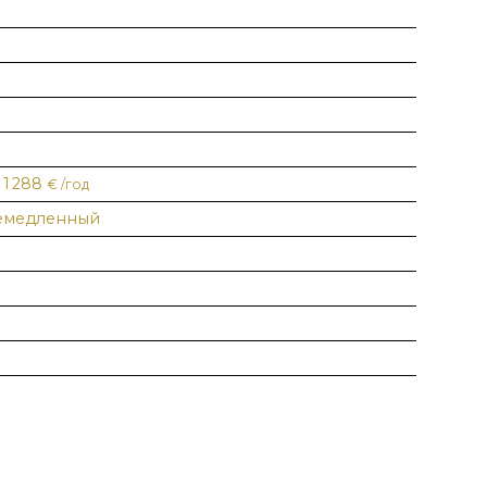
1 288
€ /год
емедленный