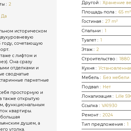
Другой
:
Хранение в
ты
:
2
Площадь пола
:
65
m²
Да
Гостиная
:
27
m²
Спальни
:
1
ельном историческом
 двухуровневую
Туалет
:
1
 году, сочетающую
орт.
Этаж
:
2
таже с лифтом и
Строительство
:
1880
ез). Она сразу
ыми отделками и
Кухня
:
Установленна
ые сводчатые
Мебель
:
Без мебели
 старинные паркетные
Подвал
:
Нет
 себя просторную и
Локализация
:
Lille 5
а также открытую
м, функциональным
Ссылка
:
VA1930
сток квартиры.
Ремонт
:
2024
, большая
льянским душем, а
Тип предложения
:
1
го уголка.