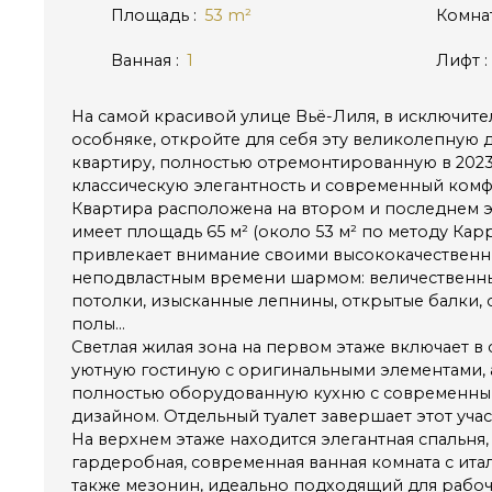
Площадь
:
53
m²
Комна
Ванная
:
1
Лифт
:
На самой красивой улице Вьё-Лиля, в исключит
особняке, откройте для себя эту великолепную
квартиру, полностью отремонтированную в 2023
классическую элегантность и современный комф
Квартира расположена на втором и последнем э
имеет площадь 65 м² (около 53 м² по методу Карр
привлекает внимание своими высококачественн
неподвластным времени шармом: величественн
потолки, изысканные лепнины, открытые балки,
полы…
Светлая жилая зона на первом этаже включает в
уютную гостиную с оригинальными элементами, 
полностью оборудованную кухню с современны
дизайном. Отдельный туалет завершает этот уча
На верхнем этаже находится элегантная спальня
гардеробная, современная ванная комната с ита
также мезонин, идеально подходящий для рабоче