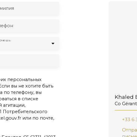
милия
лефон
хочешь
оих персональных
Если вы не хотите быть
 по телефону, вы
Khaled B
ваться в списке
Co Gérant
 агитации,
1 Потребительского
l.gouv.fr или по почте,
+33 6 
Отпра
письм