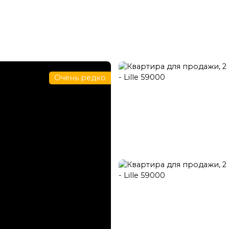
нзакция
Прокат
Управление арендой
Обновление
Очень редко