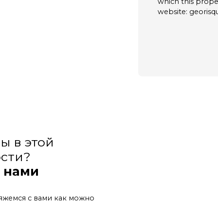
which this prope
website: georisqu
ы в этой
сти?
с нами
яжемся с вами как можно