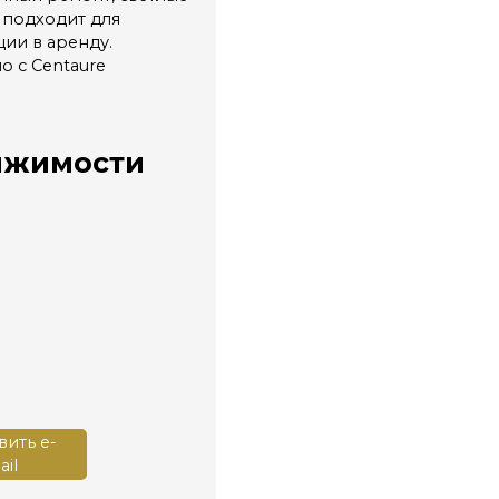
 подходит для
ии в аренду.
о с Centaure
ижимости
ить e-
il