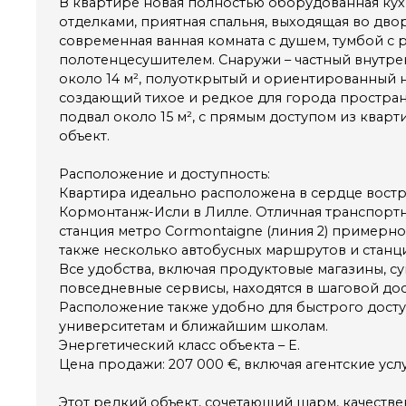
В квартире новая полностью оборудованная ку
отделками, приятная спальня, выходящая во двор
современная ванная комната с душем, тумбой с 
полотенцесушителем. Снаружи – частный внутр
около 14 м², полуоткрытый и ориентированный н
создающий тихое и редкое для города простра
подвал около 15 м², с прямым доступом из кварт
объект.
Расположение и доступность:
Квартира идеально расположена в сердце вост
Кормонтанж-Исли в Лилле. Отличная транспортн
станция метро Cormontaigne (линия 2) примерно 
также несколько автобусных маршрутов и станции
Все удобства, включая продуктовые магазины, с
повседневные сервисы, находятся в шаговой дос
Расположение также удобно для быстрого досту
университетам и ближайшим школам.
Энергетический класс объекта – E.
Цена продажи: 207 000 €, включая агентские услу
Этот редкий объект, сочетающий шарм, качестве