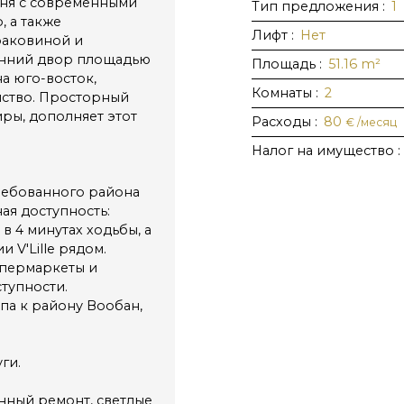
хня с современными
Тип предложения
:
1
, а также
Лифт
:
Нет
раковиной и
енний двор площадью
Площадь
:
51.16
m²
а юго-восток,
Комнаты
:
2
нство. Просторный
иры, дополняет этот
Расходы
:
80
€ /месяц
Налог на имущество
:
ребованного района
ая доступность:
в 4 минутах ходьбы, а
 V'Lille рядом.
упермаркеты и
тупности.
па к району Вообан,
ги.
нный ремонт, светлые