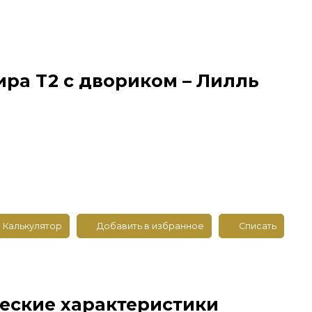
ира T2 с двориком – Лилль
Калькулятор
Добавить в избранное
Списать
еские характеристики