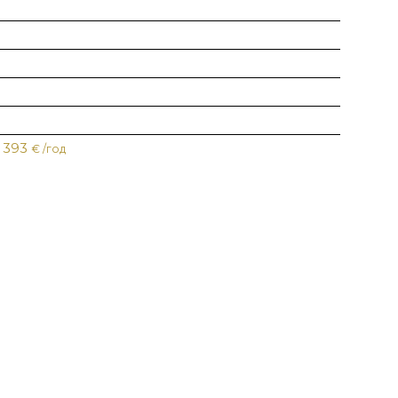
393
€ /год