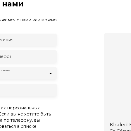
с нами
яжемся с вами как можно
милия
лефон
хочешь
оих персональных
Если вы не хотите быть
 по телефону, вы
Khaled B
ваться в списке
Co Gérant