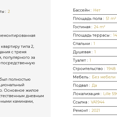
Бассейн
:
Нет
ты
:
2
Площадь пола
:
51
m²
Гостиная
:
24
m²
Площадь террасы
:
1
тремонтированная
Спальни
:
1
квартиру типа 2,
ания с тремя
Душевая
:
1
, популярного за
Туалет
:
1
непосредственную
Строительство
:
1948
Мебель
:
Без мебели
т был полностью
кциональный
Подвал
:
Да
го. Основное жилое
Локализация
:
Lille 5
естественным дневным
рными каминами,
Ссылка
:
VA1944
Ремонт
:
2021