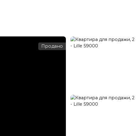
нзакция
Прокат
Управление арендой
Обновление
Продано