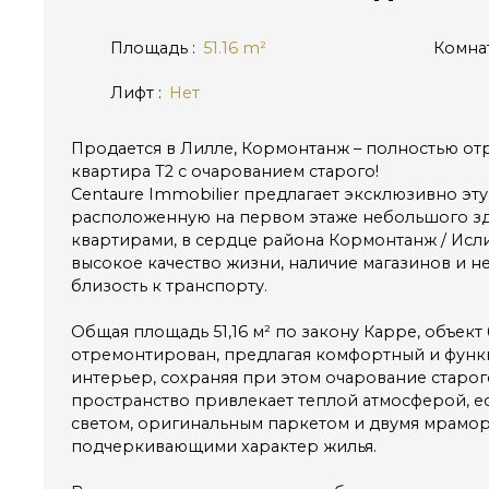
Площадь
:
51.16
m²
Комна
Лифт
:
Нет
Продается в Лилле, Кормонтанж – полностью о
квартира T2 с очарованием старого!
Centaure Immobilier предлагает эксклюзивно эту 
расположенную на первом этаже небольшого зд
квартирами, в сердце района Кормонтанж / Исли
высокое качество жизни, наличие магазинов и 
близость к транспорту.
Общая площадь 51,16 м² по закону Карре, объек
отремонтирован, предлагая комфортный и фун
интерьер, сохраняя при этом очарование старо
пространство привлекает теплой атмосферой, 
светом, оригинальным паркетом и двумя мрамо
подчеркивающими характер жилья.