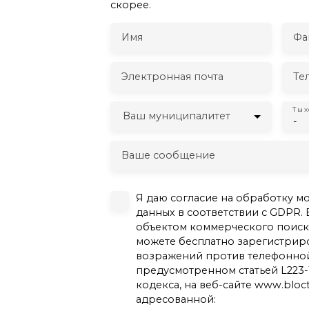
скорее.
Имя
Фа
Электронная почта
Те
Ты 
Ваш муниципалитет
-
Ваше сообщение
Я даю согласие на обработку м
данных в соответствии с GDPR. 
объектом коммерческого поиска
можете бесплатно зарегистриро
возражений против телефонной
предусмотренном статьей L223-
кодекса, на веб-сайте www.blocte
адресованной: