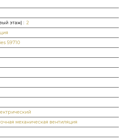
вый этаж)
:
2
ция
ies 59710
ектрический
очная механическая вентиляция