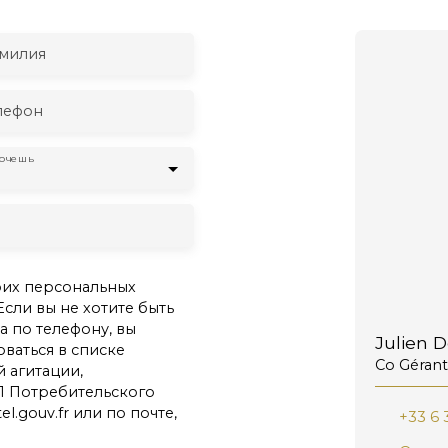
милия
лефон
хочешь
оих персональных
Если вы не хотите быть
 по телефону, вы
Julien 
ваться в списке
Co Gérant
 агитации,
1 Потребительского
l.gouv.fr или по почте,
+33 6 