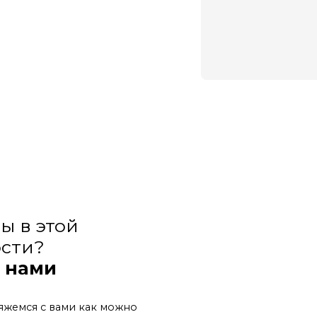
ы в этой
сти?
с нами
яжемся с вами как можно