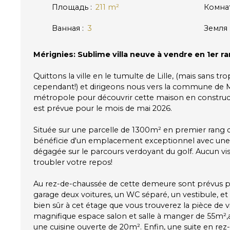
Площадь
:
211
m²
Комна
Ванная
:
3
Земля
Mérignies: Sublime villa neuve à vendre en 1er ra
Quittons la ville en le tumulte de Lille, (mais sans tr
cependant!) et dirigeons nous vers la commune de Mé
métropole pour découvrir cette maison en constructi
est prévue pour le mois de mai 2026.
Située sur une parcelle de 1300m² en premier rang d
bénéficie d'un emplacement exceptionnel avec u
dégagée sur le parcours verdoyant du golf. Aucun vis 
troubler votre repos!
Au rez-de-chaussée de cette demeure sont prévus p
garage deux voitures, un WC séparé, un vestibule, et
bien sûr à cet étage que vous trouverez la pièce de v
magnifique espace salon et salle à manger de 55m²,a
une cuisine ouverte de 20m². Enfin, une suite en rez-