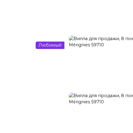
нзакция
Прокат
Управление арендой
Обновление
Любимый