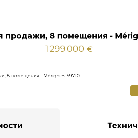
 продажи, 8 помещения - Mérig
1 299 000
€
и, 8 помещения - Mérignies 59710
ости
Технич