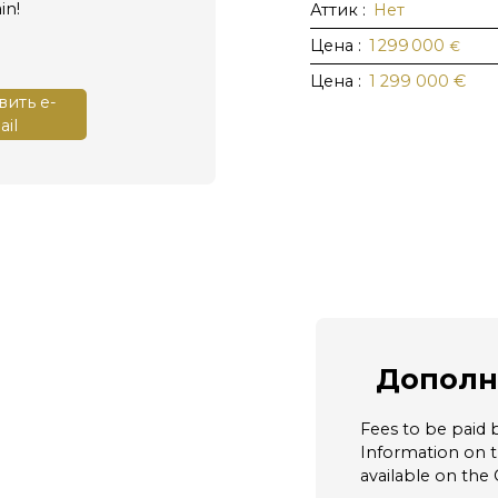
in!
Аттик
:
Нет
Цена
:
1 299 000
€
Цена
:
1 299 000
€
ить e-
il
Дополн
Fees to be paid b
Information on th
available on the