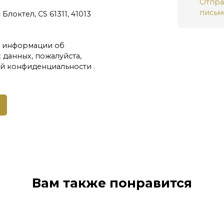
Отпра
письм
локтел, CS 61311, 41013
й информации об
данных, пожалуйста,
ой конфиденциальности
.
Вам также понравится