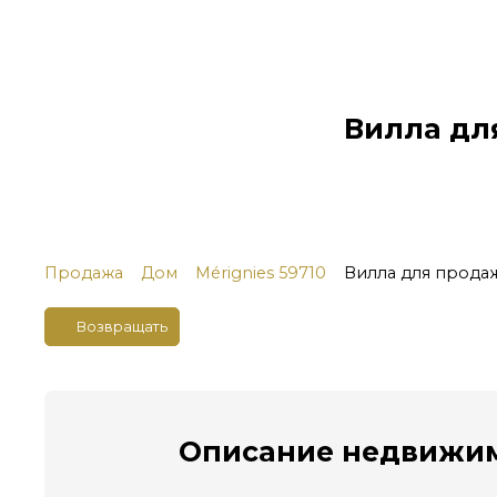
Вилла для
Продажа
Дом
Mérignies 59710
Вилла для продаж
Возвращать
Описание
недвижим