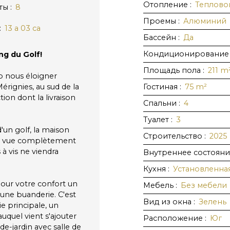
Отопление
:
Теплово
ты
:
8
Проемы
:
Алюминий
:
13 a 03 ca
Бассейн
:
Да
Кондиционирование
ng du Golf!
Площадь пола
:
211
m
op nous éloigner
rignies, au sud de la
Гостиная
:
75
m²
on dont la livraison
Спальни
:
4
Туалет
:
3
'un golf, la maison
Строительство
:
2025
ne vue complètement
à vis ne viendra
Внутреннее состоян
Кухня
:
Установленна
our votre confort un
Мебель
:
Без мебели
 une buanderie. C'est
Вид из окна
:
Зелень
ie principale, un
uquel vient s'ajouter
Расположение
:
Юг
de-jardin avec salle de