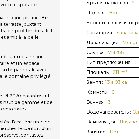
Крытая парковка
:
2
otre disposition.
Подвал
:
Нет
 magnifique piscine (8m
Уровни (включая пер
 terrasse jouxtant
ra de profiter du soleil
Санитария
:
Канализа
 et amis à la belle
Локализация
:
Mérign
Ссылка
:
VM288
rds sur mesure qui
Тип предложения
:
1
taire et un espace
a suite parentale avec
Площадь
:
211
m²
a le domaine privilégié
Земля
:
13 a 03 ca
Комнаты
:
8
e RE2020 garantissant
Ванная
:
3
ets haut de gamme et de
 vos envies.
Водонагреватель
:
Эл
ités d'acquérir un bien
Вентиляция
:
Двухпот
hercher le confort d'un
Занятие
:
Нет
préservé, contactez