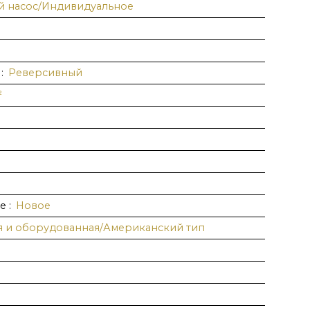
й насос/Индивидуальнoe
:
Реверсивный
²
ие
:
Новое
я и оборудованная/Американский тип