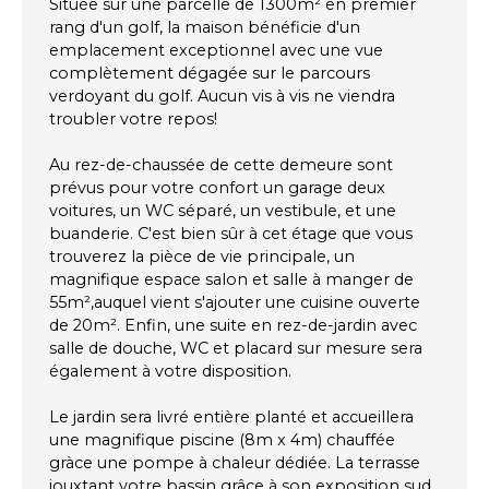
Située sur une parcelle de 1300m² en premier
rang d'un golf, la maison bénéficie d'un
emplacement exceptionnel avec une vue
complètement dégagée sur le parcours
verdoyant du golf. Aucun vis à vis ne viendra
troubler votre repos!
Au rez-de-chaussée de cette demeure sont
prévus pour votre confort un garage deux
voitures, un WC séparé, un vestibule, et une
buanderie. C'est bien sûr à cet étage que vous
trouverez la pièce de vie principale, un
magnifique espace salon et salle à manger de
55m²,auquel vient s'ajouter une cuisine ouverte
de 20m². Enfin, une suite en rez-de-jardin avec
salle de douche, WC et placard sur mesure sera
également à votre disposition.
Le jardin sera livré entière planté et accueillera
une magnifique piscine (8m x 4m) chauffée
gràce une pompe à chaleur dédiée. La terrasse
jouxtant votre bassin grâce à son exposition sud