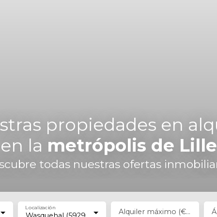
tras propiedades en alq
en la
metrópolis de Lille
cubre todas nuestras ofertas inmobilia
Localización
Alquiler máximo (€/mes)
Á
Wasquehal (59290)