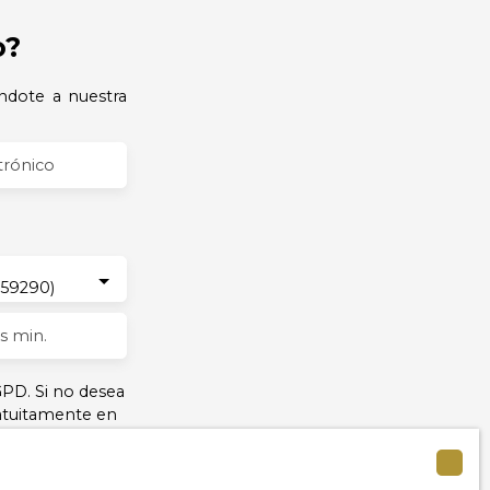
o?
ndote a nuestra
trónico
(59290)
s min.
PD. Si no desea
ratuitamente en
L223-1 del Código
o a: