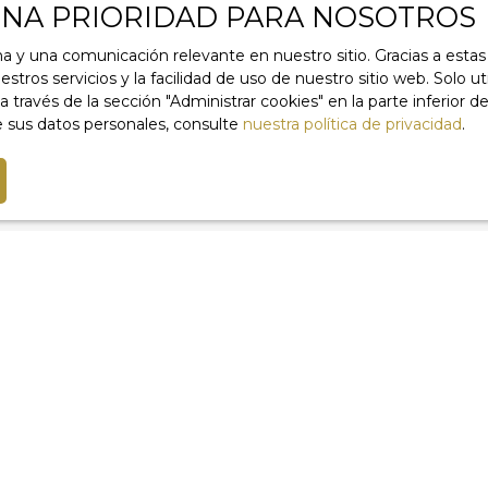
UNA PRIORIDAD PARA NOSOTROS
rldline, Servicio Bloctel
1, 41013 BLOIS CEDEX.
ma y una comunicación relevante en nuestro sitio. Gracias a est
stros servicios y la facilidad de uso de nuestro sitio web. Solo u
er más información sobre el procesamiento de sus datos per
vés de la sección ″Administrar cookies″ en la parte inferior de 
uestra política de privacidad
privacy.
 sus datos personales, consulte
nuestra política de privacidad
.
Recibir anuncios
Soy propietario
Estima su propiedad
Vendre avec nous
Acceso del vendor
Gestión de alquileres