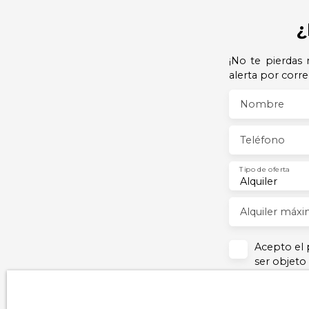
la perle rare que l'agence Centaure
Immobilier a le plaisir de vous proposer à la
¿
location un appartement type 3 meublé
d'une superficie de 72,41 m². Situé à proximité
immédiate de l'arrêt de métro « Wasquehal -
¡No te pierdas
Pavé de Lille » et de l'arrêt de tramway «
alerta por corre
Wasquehal - La Terrasse », cet appartement
fait partie d'une résidence récente et
Nombre
entièrement sécurisée. Si la résidence borde
le Grand Boulevard, l'appartement est logé
Teléfono
dans un bâtiment arrière et jouit d'une grande
tranquillité. Pour accéder à ce logement, une
Tipo de oferta
fois passées les différentes portes sécurisées,
Alquiler
il vous faudra monter au deuxième étage
(avec ascenseur). Vous y découvrirez un hall
Alquiler máx
d'entrée avec placard permettant de vous
débarrasser de vos effets personnels et
Acepto el 
divisant l'appartement en deux ailes
ser objeto
distinctes. À droite de l'entrée, vous
la lista de
découvrirez une belle pièce de vie de 30 m²
del Consum
avec salle à manger, coin salon et une grande
cuisine ouverte. L'appartement est