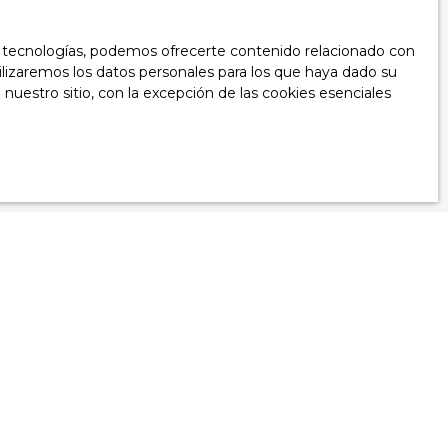
as tecnologías, podemos ofrecerte contenido relacionado con
tilizaremos los datos personales para los que haya dado su
sonales,
nuestro sitio, con la excepción de las cookies esenciales
Noticia
Blog
Nuestras tarifas
Notas legales
Política de Privacidad