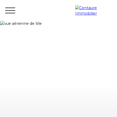
Transacción
Alquiler
Gestión de alquileres
Renovació
Estimar
Acceso del vendor