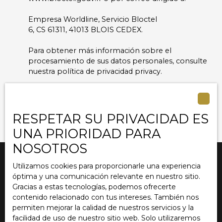
offers impeccable features throughout. Contact
Centaure Immobilier today to arrange a viewing.
Empresa Worldline, Servicio Bloctel
6, CS 61311, 41013 BLOIS CEDEX.
Para obtener más información sobre el
procesamiento de sus datos personales, consulte
nuestra política de privacidad
privacy.
Recibir anuncios
RESPETAR SU PRIVACIDAD ES
UNA PRIORIDAD PARA
NOSOTROS
Utilizamos cookies para proporcionarle una experiencia
óptima y una comunicación relevante en nuestro sitio.
Estoy buscando una propiedad
Gracias a estas tecnologías, podemos ofrecerte
Venta apartamento Lille (59000)
contenido relacionado con tus intereses. También nos
permiten mejorar la calidad de nuestros servicios y la
Venta casa Marcq-en-Baroeul (59700)
facilidad de uso de nuestro sitio web. Solo utilizaremos