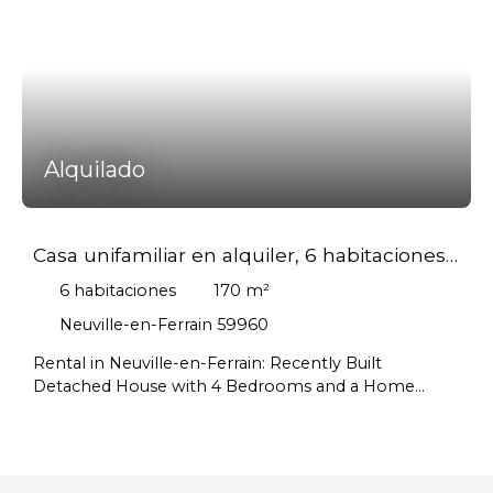
Alquilado
Casa unifamiliar en alquiler, 6 habitaciones -
Neuville-en-Ferrain 59960
6
habitaciones
170
m²
Neuville-en-Ferrain 59960
Rental in Neuville-en-Ferrain: Recently Built
Detached House with 4 Bedrooms and a Home
Office Looking for privacy and security? Centaure
Immobilier is pleased to offer for rent a stunning
detached house built in 2022, located in Neuville-en-
Ferrain. With easy access to major motorways, this