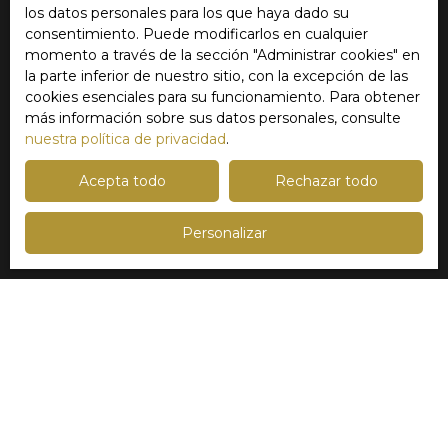
Venta casa Lille (59800)
los datos personales para los que haya dado su
consentimiento. Puede modificarlos en cualquier
Venta casa Mouvaux (59420)
momento a través de la sección ″Administrar cookies″ en
Venta casa Roncq (59223)
la parte inferior de nuestro sitio, con la excepción de las
cookies esenciales para su funcionamiento. Para obtener
Venta apartamento Lille (59800)
más información sobre sus datos personales, consulte
nuestra política de privacidad
.
Acepta todo
Rechazar todo
Soy propietario
Estima su propiedad
Personalizar
Vendre avec nous
Acceso del vendor
Gestión de alquileres
Contáctenos
Noticia