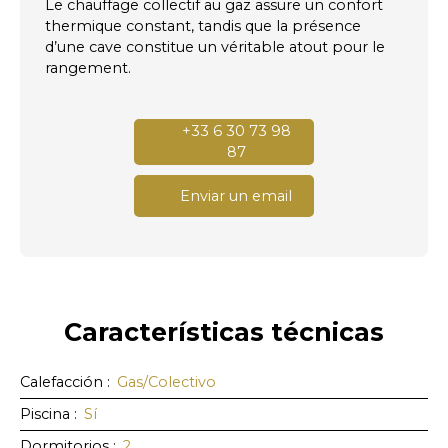
Le chauffage collectif au gaz assure un confort
thermique constant, tandis que la présence
d’une cave constitue un véritable atout pour le
rangement.
+33 6 30 73 98
87
Enviar un email
Características
técnicas
Calefacción
:
Gas/Colectivo
Piscina
:
Sí
Dormitorios
:
2