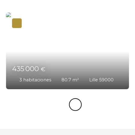
435 000
€
3
habitaciones
80.7
m²
Lille 59000