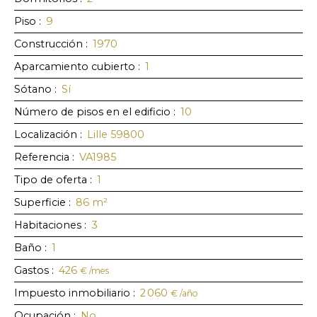
Piso
:
9
Construcción
:
1970
Aparcamiento cubierto
:
1
Sótano
:
Sí
Número de pisos en el edificio
:
10
Localización
:
Lille 59800
Referencia
:
VA1985
Tipo de oferta
:
1
Superficie
:
86
m²
Habitaciones
:
3
Baño
:
1
Gastos
:
426
€ /mes
Impuesto inmobiliario
:
2 060
€ /año
Ocupación
:
No