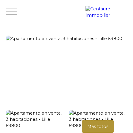
Transacción
Alquiler
Gestión de alquileres
Renovació
Estimar
Acceso del vendor
Más fotos