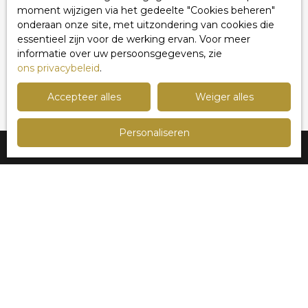
moment wijzigen via het gedeelte ″Cookies beheren″
Voor meer informatie over de verwerking van uw
onderaan onze site, met uitzondering van cookies die
persoonsgegevens, zie ons
privacybeleid
.
essentieel zijn voor de werking ervan. Voor meer
informatie over uw persoonsgegevens, zie
ons privacybeleid
.
Ontvang aankondigingen
Accepteer alles
Weiger alles
Personaliseren
Ik ben op zoek naar een woning
Verkoop appartement Lille (59000)
Verkoop huis Marcq-en-Baroeul (59700)
Verkoop huis Lille (59800)
Verkoop huis Mouvaux (59420)
Verkoop huis Roncq (59223)