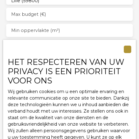
Lille (59800)
large basement cellar offers plenty of storage space,
and there’s also the possibility of purchasing a
Max budget (€)
private parking space, a rare find in this
neighborhood.
Min oppervlakte (m²)
Min onderdelen
HET RESPECTEREN VAN UW
Ik ga akkoord met de verwerking van mijn
persoonsgegevens in overeenstemming met de
PRIVACY IS EEN PRIORITEIT
AVG. Als u niet het onderwerp wilt zijn van
VOOR ONS
commerciële prospectie per telefoon, kunt u zich
gratis registreren op de lijst van verzet tegen
Wij gebruiken cookies om u een optimale ervaring en
telefonische prospectie, zoals bepaald in artikel
relevante communicatie op onze site te bieden. Dankzij
L223-1 van de Consumentenwet, op de website
deze technologieën kunnen we u inhoud aanbieden die
van www.bloctel.gouv.fr of per post gericht aan:
verband houdt met uw interesses. Ze stellen ons ook in
staat om de kwaliteit van onze diensten en de
Worldline Bedrijf, Service Bloctel
gebruiksvriendelijkheid van onze website te verbeteren.
Nicolas Siretstraat 6
Wij zullen alleen persoonsgegevens gebruiken waarvoor
10.000 Troyes.
u uw toestemming heeft gegeven. U kunt ze op elk